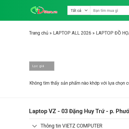
Bỏ
Tìm
qua
kiếm:
nội
dung
Trang chủ
»
LAPTOP ALL 2026
»
LAPTOP ĐỒ HỌ
Lọc giá
Không tìm thấy sản phẩm nào khớp với lựa chọn c
Laptop VZ - 03 Đặng Huy Trứ - p. Phư
Thông tin VIETZ COMPUTER