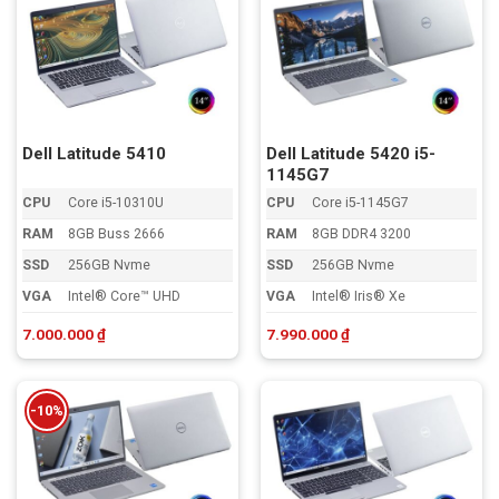
Dell Latitude 5410
Dell Latitude 5420 i5-
1145G7
CPU
Core i5-10310U
CPU
Core i5-1145G7
RAM
8GB Buss 2666
RAM
8GB DDR4 3200
SSD
256GB Nvme
SSD
256GB Nvme
VGA
Intel® Core™ UHD
VGA
Intel® Iris® Xe
7.000.000
₫
7.990.000
₫
-10%