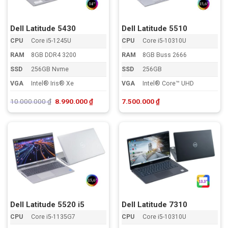
Dell Latitude 5430
Dell Latitude 5510
CPU
Core i5-1245U
CPU
Core i5-10310U
RAM
8GB DDR4 3200
RAM
8GB Buss 2666
SSD
256GB Nvme
SSD
256GB
VGA
Intel® Iris® Xe
VGA
Intel® Core™ UHD
Giá
Giá
10.000.000
₫
8.990.000
₫
7.500.000
₫
gốc
hiện
là:
tại
10.000.000 ₫.
là:
8.990.000 ₫.
Dell Latitude 5520 i5
Dell Latitude 7310
CPU
Core i5-1135G7
CPU
Core i5-10310U