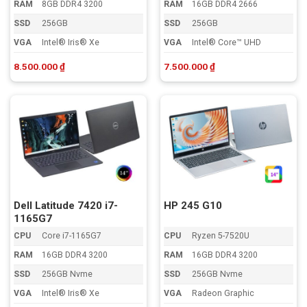
RAM
8GB DDR4 3200
RAM
16GB DDR4 2666
SSD
256GB
SSD
256GB
VGA
Intel® Iris® Xe
VGA
Intel® Core™ UHD
8.500.000
₫
7.500.000
₫
Dell Latitude 7420 i7-
HP 245 G10
1165G7
CPU
Core i7-1165G7
CPU
Ryzen 5-7520U
RAM
16GB DDR4 3200
RAM
16GB DDR4 3200
SSD
256GB Nvme
SSD
256GB Nvme
VGA
Intel® Iris® Xe
VGA
Radeon Graphic