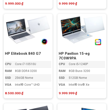
9.999.000
₫
9.999.999
₫
HP Elitebook 840 G7
HP Pavilion 15-eg
7C0W9PA
CPU
Core i7-10510U
CPU
Core i5-1240P
RAM
8GB DDR4 3200
RAM
8GB Buss 3200
SSD
256GB Nvme
SSD
512GB Nvme
VGA
Intel® Core™ UHD
VGA
Intel® Iris® Xe
8.500.000
₫
9.999.999
₫