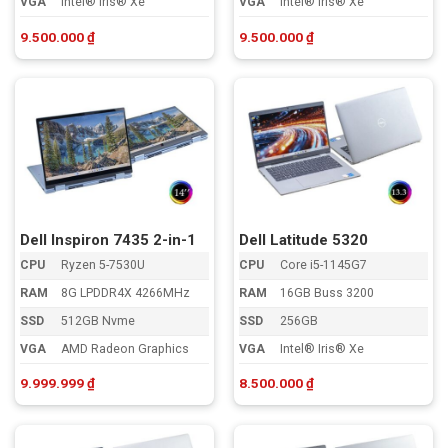
VGA
Intel® Iris® Xe
VGA
Intel® Iris® Xe
9.500.000
₫
9.500.000
₫
Dell Inspiron 7435 2-in-1
Dell Latitude 5320
CPU
Ryzen 5-7530U
CPU
Core i5-1145G7
RAM
8G LPDDR4X 4266MHz
RAM
16GB Buss 3200
SSD
512GB Nvme
SSD
256GB
VGA
AMD Radeon Graphics
VGA
Intel® Iris® Xe
9.999.999
₫
8.500.000
₫