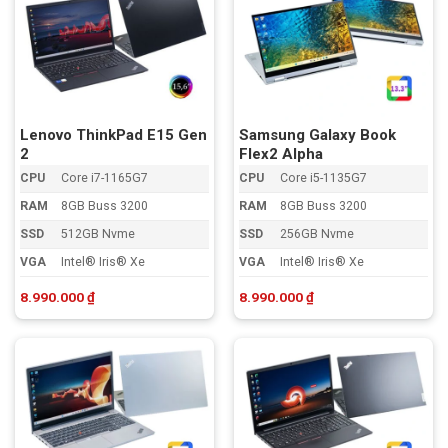
Lenovo ThinkPad E15 Gen
Samsung Galaxy Book
2
Flex2 Alpha
CPU
Core i7-1165G7
CPU
Core i5-1135G7
RAM
8GB Buss 3200
RAM
8GB Buss 3200
SSD
512GB Nvme
SSD
256GB Nvme
VGA
Intel® Iris® Xe
VGA
Intel® Iris® Xe
8.990.000
₫
8.990.000
₫