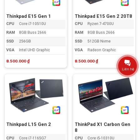
Thinkpad E15 Gen 1
Thinkpad E15 Gen 2 20T8
CPU
Core i7-10510U
CPU
Ryzen 7-4700U
RAM
8GB Buss 2666
RAM
8GB Buss 2666
SSD
256GB
SSD
512GB Nvme
VGA
Intel UHD Graphic
VGA
Radeon Graphic
8.500.000
₫
8.500.000
₫
Liên hệ
Thinkpad L15 Gen 2
ThinkPad X1 Carbon Gen
8
CPU
Core i7-1165G7
CPU
Core i5-10310U