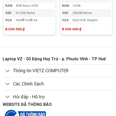
RAM
8GB Buss 3200
RAM
16GB
SSD
512GB Nvme
SSD
256GB Nvme
VGA
Intel® Iris® Xe
VGA
Intel UHD Gtaphic
8.500.000
₫
8.500.000
₫
Laptop VZ - 03 Đặng Huy Trứ - p. Phước Vĩnh - TP Huế
Thông tin VIETZ COMPUTER
Các Chính Sách
Hỏi đáp - Hỗ trợ
WEBSITE ĐÃ THÔNG BÁO