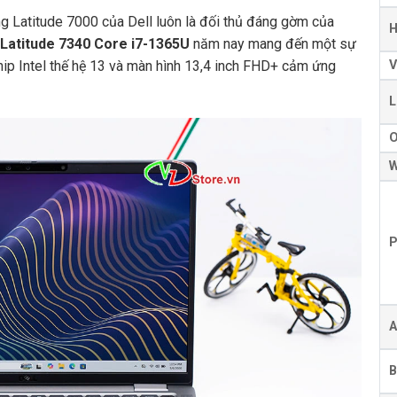
g Latitude 7000 của Dell luôn là đối thủ đáng gờm của
H
Latitude 7340 Core i7-1365U
năm nay mang đến một sự
chip Intel thế hệ 13 và màn hình 13,4 inch FHD+ cảm ứng
V
L
W
P
A
B