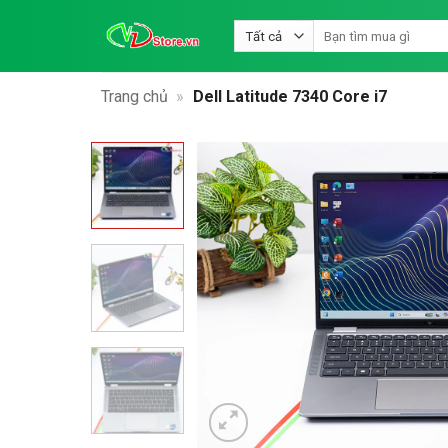
Bỏ
Tìm
qua
kiếm:
nội
dung
Trang chủ
»
Dell Latitude 7340 Core i7