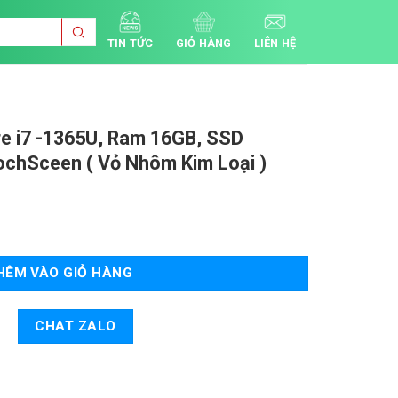
TIN TỨC
GIỎ HÀNG
LIÊN HỆ
re i7
-1365U, Ram 16GB, SSD
chSceen ( Vỏ Nhôm Kim Loại )
ượng
HÊM VÀO GIỎ HÀNG
CHAT ZALO