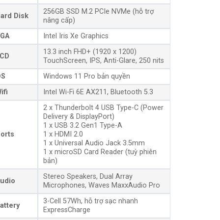
256GB SSD M.2 PCIe NVMe (hỗ trợ
ard Disk
nâng cấp)
GA
Intel Iris Xe Graphics
13.3 inch FHD+ (1920 x 1200)
CD
TouchScreen, IPS, Anti-Glare, 250 nits
OS
Windows 11 Pro bản quyền
ifi
Intel Wi-Fi 6E AX211, Bluetooth 5.3
2 x Thunderbolt 4 USB Type-C (Power
Delivery & DisplayPort)
1 x USB 3.2 Gen1 Type-A
orts
1 x HDMI 2.0
1 x Universal Audio Jack 3.5mm
1 x microSD Card Reader (tuỳ phiên
bản)
Stereo Speakers, Dual Array
udio
Microphones, Waves MaxxAudio Pro
3-Cell 57Wh, hỗ trợ sạc nhanh
attery
ExpressCharge