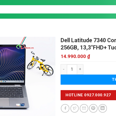
Dell Latitude 7340 Co
256GB, 13,3"FHD+ Tuo
14.990.000
₫
Dell Latitude 7340 Core i7 số l
T
HOTLINE 0927.000.927