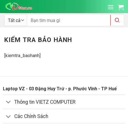
Bỏ
qua
nội
Tìm
kiếm:
dung
KIỂM TRA BẢO HÀNH
[kiemtra_baohanh]
Laptop VZ - 03 Đặng Huy Trứ - p. Phước Vĩnh - TP Huế
Thông tin VIETZ COMPUTER
Các Chính Sách