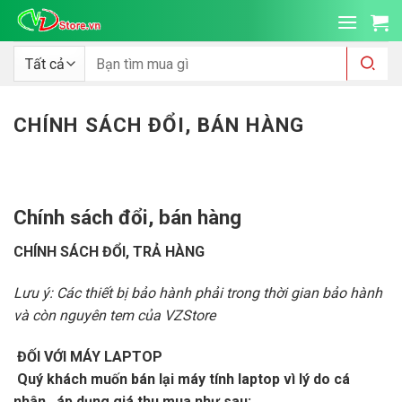
Bỏ
qua
nội
Tìm
kiếm:
dung
CHÍNH SÁCH ĐỔI, BÁN HÀNG
Chính sách đổi, bán hàng
CHÍNH SÁCH ĐỔI, TRẢ HÀNG
Lưu ý: Các thiết bị bảo hành phải trong thời gian bảo hành
và còn nguyên tem của VZStore
ĐỐI VỚI MÁY LAPTOP
Quý khách muốn bán lại máy tính laptop vì lý do cá
nhân, áp dụng giá thu mua như sau: