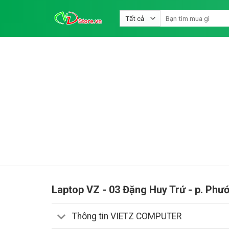
Bỏ
Tìm
qua
kiếm:
nội
dung
Laptop VZ - 03 Đặng Huy Trứ - p. Phư
Thông tin VIETZ COMPUTER