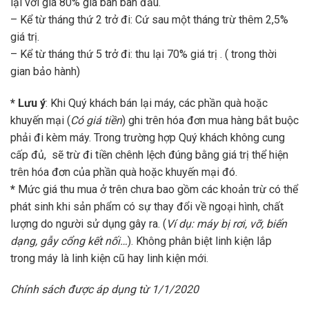
lại với giá 80% giá bán ban đầu.
– Kể từ tháng thứ 2 trở đi: Cứ sau một tháng trừ thêm 2,5%
giá trị.
– Kể từ tháng thứ 5 trở đi: thu lại 70% giá trị . ( trong thời
gian bảo hành)
* Lưu ý
: Khi Quý khách bán lại máy, các phần quà hoặc
khuyến mại (
Có giá tiền
) ghi trên hóa đơn mua hàng bắt buộc
phải đi kèm máy. Trong trường hợp Quý khách không cung
cấp đủ, sẽ trừ đi tiền chênh lệch đúng bằng giá trị thể hiện
trên hóa đơn của phần quà hoặc khuyến mại đó.
*
Mức giá thu mua ở trên chưa bao gồm các khoản trừ có thể
phát sinh khi sản phẩm có sự thay đổi về ngoại hình, chất
lượng do người sử dụng gây ra. (
Ví dụ: máy bị rơi, vỡ, biến
dạng, gẫy cổng kết nối…
). Không phân biệt linh kiện lắp
trong máy là linh kiện cũ hay linh kiện mới.
Chính sách được áp dụng từ 1/1/2020