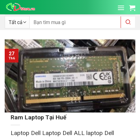
Bỏ
qua
nội
Tìm
kiếm:
dung
27
Th6
Ram Laptop Tại Huế
Laptop Dell Laptop Dell ALL laptop Dell