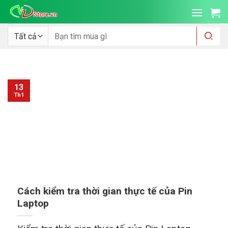
Bỏ
qua
nội
Tìm
kiếm:
dung
13
Th1
Cách kiểm tra thời gian thực tế của Pin
Laptop