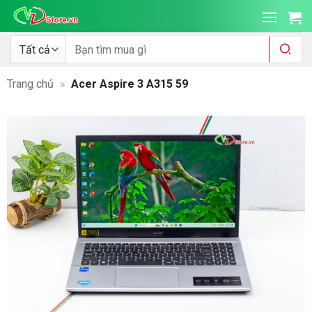
Bỏ
qua
nội
Tìm
kiếm:
dung
Trang chủ
»
Acer Aspire 3 A315 59