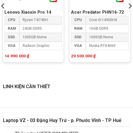
Lenovo Xiaoxin Pro 14
Acer Predator PHN16-72
CPU
Ryzen 7-8745H
CPU
Core i9-14900HX
RAM
24GB DDR5
RAM
16GB DDR5
SSD
1000GB Nvme
SSD
1000GB Nvme
VGA
Radeon Graphic
VGA
Nvidia RTX4060
14.990.000
₫
29.500.000
₫
LINH KIỆN CẦN THIẾT
Laptop VZ - 03 Đặng Huy Trứ - p. Phước Vĩnh - TP Huế