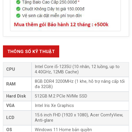
THÔNG SỐ KỸ THUẬT
Intel Core i5-1235U (10 nhân, 12 luồng, up to
CPU
4.40GHz, 12MB Cache)
8GB DDR4 3200MHz (1 khe, hỗ trợ nâng cấp tối
RAM
đa 32GB)
Hard Disk
512GB M.2 PCIe NVMe SSD
VGA
Intel Iris Xe Graphics
15.6 inch FHD (1920 x 1080), Acer ComfyView,
LCD
Anti-glare
OS
Windows 11 Home bản quyền