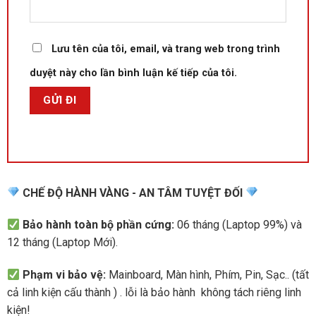
Lưu tên của tôi, email, và trang web trong trình
duyệt này cho lần bình luận kế tiếp của tôi.
Acer Nitro 5 AN515-57-50FT
mang trên mình dòng card đồ
họa RTX 30 series mới nhất.
Đây là dòng GPU cho hiệu suất hoàn hảo, kể cả hoạt động
CHẾ ĐỘ HÀNH VÀNG - AN TÂM TUYỆT ĐỐI
chơi game lẫn đồ họa sáng tạo.
Bảo hành toàn bộ phần cứng:
06 tháng (Laptop 99%) và
12 tháng (Laptop Mới).
Phạm vi bảo vệ:
Mainboard, Màn hình, Phím, Pin, Sạc.. (tất
cả linh kiện cấu thành ) . lỗi là bảo hành không tách riêng linh
kiện!