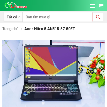
Bỏ
qua
nội
Tìm
kiếm:
dung
Trang chủ
»
Acer Nitro 5 AN515-57-50FT