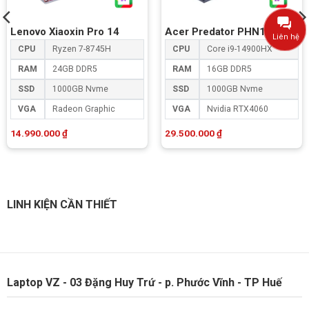
Lenovo Xiaoxin Pro 14
Acer Predator PHN16-72
Liên hệ
CPU
Ryzen 7-8745H
CPU
Core i9-14900HX
RAM
24GB DDR5
RAM
16GB DDR5
SSD
1000GB Nvme
SSD
1000GB Nvme
VGA
Radeon Graphic
VGA
Nvidia RTX4060
14.990.000
₫
29.500.000
₫
Quạt thông minh
Acer Nitro 5 AN515-57-50FT
sử dụng hệ thống tản nhiệt
mới với 2 quạt và công nghệ Acer CoolBoost giúp tăng 10%
LINH KIỆN CẦN THIẾT
tốc độ quạt, cho hiệu quả cao hơn và giảm nhiệt độ CPU lẫn
GPU xuống 9%.
Khả năng lưu thông khí cũng tốt hơn 25% nhờ 4 khe hút gió
thoát nhiệt thông minh.
Laptop VZ - 03 Đặng Huy Trứ - p. Phước Vĩnh - TP Huế