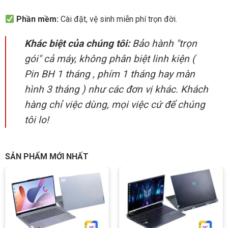
Phần mềm:
Cài đặt, vệ sinh miễn phí trọn đời.
Khác biệt của chúng tôi:
Bảo hành "trọn
gói" cả máy, không phân biệt linh kiện (
Pin BH 1 tháng , phím 1 tháng hay màn
hình 3 tháng ) như các đơn vị khác. Khách
GPU NVIDIA GeForce RTX 3050 sử dụng kiến trúc Ampere
hàng chỉ việc dùng, mọi việc cứ để chúng
mới nhất, với các lõi Ray Tracing mới, lõi Tensor và các bộ đa
tôi lo!
xử lý phát trực tuyến, mang đến bước nhảy vọt về hiệu năng,
hình ảnh chân thực đáng kinh ngạc. Bạn có thể chơi tốt hầu hết
mọi game ở thiết lập Full HD, từ những game eSports cho đến
SẢN PHẨM MỚI NHẤT
các game bom tấn AAA.