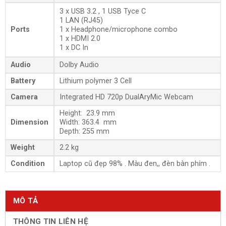
3 x USB 3.2 , 1 USB Tyce C
1 LAN (RJ45)
Ports
1 x Headphone/microphone combo
1 x HDMI 2.0
1 x DC In
Audio
Dolby Audio
Battery
Lithium polymer 3 Cell
Camera
Integrated HD 720p DualAryMic Webcam
Height: 23.9 mm
Dimension
Width: 363.4 mm
Depth: 255 mm
Weight
2.2 kg
Condition
Laptop cũ đẹp 98% . Màu đen,, đèn bàn phím .
MÔ TẢ
THÔNG TIN LIÊN HỆ