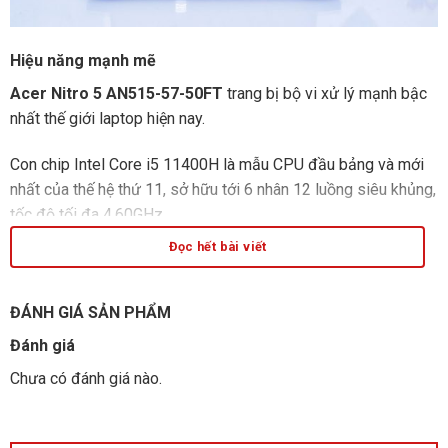
Hiệu năng mạnh mẽ
Acer Nitro 5 AN515-57-50FT
trang bị bộ vi xử lý mạnh bậc
nhất thế giới laptop hiện nay.
Con chip Intel Core i5 11400H là mẫu CPU đầu bảng và mới
nhất của thế hệ thứ 11, sở hữu tới 6 nhân 12 luồng siêu khủng,
tốc độ tối đa 4.60GHz,
Đọc hết bài viết
bộ nhớ đệm lên tới 12MB, cho sức mạnh hoàn hảo trong mọi
tác vụ.
ĐÁNH GIÁ SẢN PHẨM
Đánh giá
Chưa có đánh giá nào.