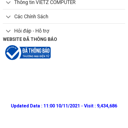
Thông tin VIETZ COMPUTER
Các Chính Sách
Hỏi đáp - Hỗ trợ
WEBSITE ĐÃ THÔNG BÁO
Bạn sẽ hoàn toàn làm chủ những điều mình muốn trên Acer
Nitro 5 AN515.
Updated Data : 11:00 10/11/2021 - Visit : 9,434,686
Tất cả đều sẵn sàng sau phím bấm duy nhất kích hoạt Nitro
Sense, đây là phần mềm độc quyền có thể điều chỉnh chế độ
quạt, hiệu chỉnh màu bàn phím RGB và những tinh chỉnh hữu