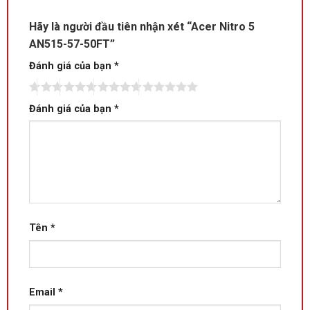
Hãy là người đầu tiên nhận xét “Acer Nitro 5
AN515-57-50FT”
Đánh giá của bạn
*
Đánh giá của bạn
*
Bộ vi xử lý cực mạnh giúp
Acer Nitro 5 AN515-57-
50FT
không chỉ chơi game tốt mà còn có thể chạy mượt
những ứng dụng công việc nặng hay render video nhanh
chóng. Bạn có thể làm mọi việc một cách hiệu quả cao nhất
trên chiếc laptop gaming của mình.
Tên
*
Email
*