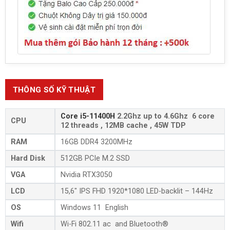
THÔNG SỐ KỸ THUẬT
Core i5-11400H
2.2Ghz up to 4.6Ghz 6 core
CPU
12 threads , 12MB cache , 45W TDP
RAM
16GB DDR4 3200MHz
Hard Disk
512GB PCIe M.2 SSD
VGA
Nvidia RTX3050
LCD
15,6″ IPS FHD 1920*1080 LED-backlit – 144Hz
OS
Windows 11 English
Wifi
Wi-Fi 802.11 ac and Bluetooth®