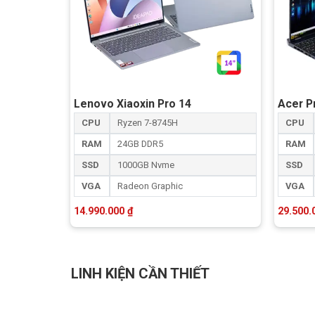
Lenovo Xiaoxin Pro 14
Acer P
CPU
Ryzen 7-8745H
CPU
RAM
24GB DDR5
RAM
SSD
1000GB Nvme
SSD
VGA
Radeon Graphic
VGA
14.990.000
₫
29.500
LINH KIỆN CẦN THIẾT