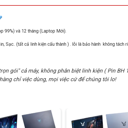
p 99%) và 12 tháng (Laptop Mới).
 Sạc.. (tất cả linh kiện cấu thành ) . lỗi là bảo hành không tách ri
rọn gói" cả máy, không phân biệt linh kiện ( Pin BH 
hàng chỉ việc dùng, mọi việc cứ để chúng tôi lo!
M DDR4 và khả năng nâng cấp dễ dàng, để bạn có được