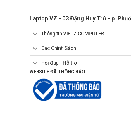
Card đồ họa
Asus Gaming FX506LH
T sử dụng l
Laptop VZ - 03 Đặng Huy Trứ - p. Phư
Đây là card đồ họa với kiến trúc Turing danh tiếng
cho các tựa game bom tấn AAA.
Thông tin VIETZ COMPUTER
Công nghệ dò tia theo thời gian thực trong game, 
Các Chính Sách
cực đỉnh.
Hỏi đáp - Hỗ trợ
WEBSITE ĐÃ THÔNG BÁO