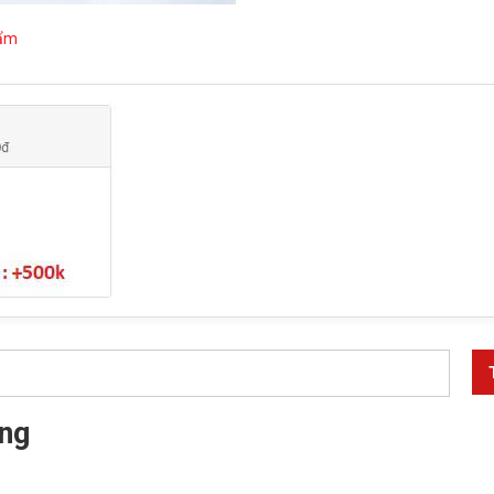
hẩm
ng