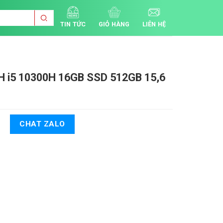
TIN TỨC
GIỎ HÀNG
LIÊN HỆ
LH
i5 10300H 16GB SSD 512GB 15,6
CHAT ZALO