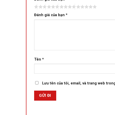
Đánh giá của bạn
*
Cấu hình mạnh mẽ
Asus Gaming FX506LH
sở hữu bộ vi xử lý mạnh bậ
Con chip Intel Core i7 10870H với 8 lõi 16 luồng v
trong mọi tác vụ, dù là bạn chơi game, phát trực ti
Tên
*
Lưu tên của tôi, email, và trang web trong