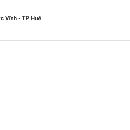
à NVIDIA GeForce GTX 1650
ớc Vĩnh - TP Huế
, giúp bạn có thể chơi tốt mọi game eSports và sẵn sàng
trí tuệ nhân tạo AI sẽ mang đến cho bạn trải nghiệm game