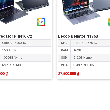
redator PHN16-72
Lecoo Bellator N176B
Core i9-14900HX
CPU
Core i7-13650HX
16GB DDR5
RAM
16GB DDR5
1000GB Nvme
SSD
512GB Nvme
Nvidia RTX4060
VGA
Nvidia RTX5060
.000
₫
27.500.000
₫