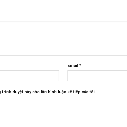
c nhất thế giới laptop hiện tại.
à tốc độ tối đa lên tới 5.00GHz cho hiệu năng hoàn hảo
ếp hay làm việc.
Email
*
 trình duyệt này cho lần bình luận kế tiếp của tôi.