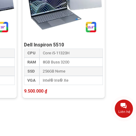
Dell Inspiron 5510
CPU
Core i5-11320H
RAM
8GB Buss 3200
SSD
256GB Nvme
VGA
Intel® Iris® Xe
9.500.000
₫
Liên hệ