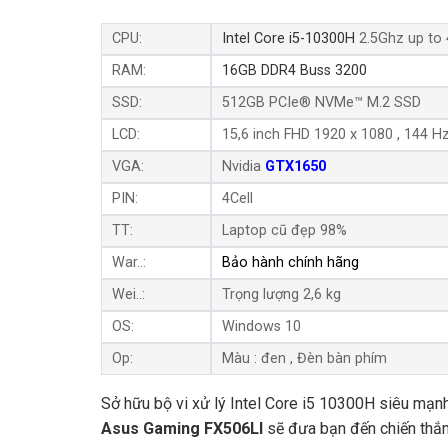
CPU:
I
ntel Core i5-10300H
2.5Ghz up to
RAM:
16GB DDR4 Buss 3200
SSD:
512GB PCIe® NVMe™ M.2 SSD
LCD:
15,6 inch FHD 1920 x 1080 , 144 H
VGA:
Nvidia
GTX1650
PIN:
4Cell
TT:
Laptop cũ đẹp 98%
War..:
Bảo hành chính hãng
Wei..:
Trọng lượng 2,6 kg
OS:
Windows 10
Op:
Màu : đen , Đèn bàn phím
Sở hữu bộ vi xử lý Intel Core i5 10300H siêu mạn
Asus Gaming FX506LI
sẽ đưa bạn đến chiến thắn