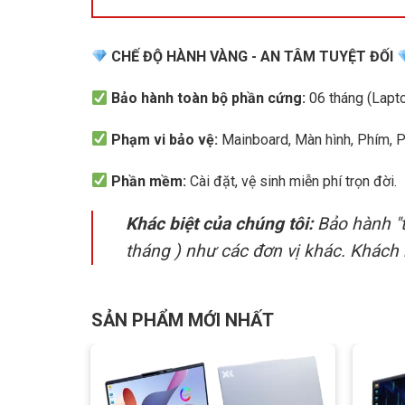
CHẾ ĐỘ HÀNH VÀNG - AN TÂM TUYỆT ĐỐI
Bảo hành toàn bộ phần cứng:
06 tháng (Lapto
Phạm vi bảo vệ:
Mainboard, Màn hình, Phím, Pin,
Phần mềm:
Cài đặt, vệ sinh miễn phí trọn đời.
Khác biệt của chúng tôi:
Bảo hành "t
tháng ) như các đơn vị khác. Khách 
Đi kèm với đó là 512GB SSD NVMe PCIe, 8GB RA
SẢN PHẨM MỚI NHẤT
hiệu năng hoàn toàn ưng ý.