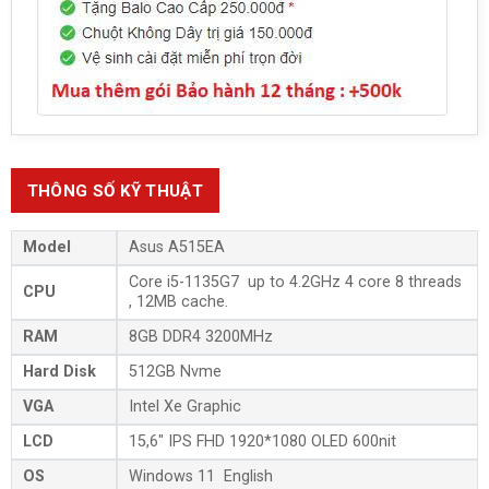
THÔNG SỐ KỸ THUẬT
Model
Asus A515EA
Core i5-1135G7 up to 4.2GHz 4 core 8 threads
CPU
, 12MB cache.
RAM
8GB DDR4 3200MHz
Hard Disk
512GB Nvme
VGA
Intel Xe Graphic
LCD
15,6″ IPS FHD 1920*1080 OLED 600nit
OS
Windows 11 English