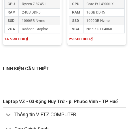
CPU
Ryzen 7-8745H
CPU
Core i9-14900HX
RAM
24GB DDR5
RAM
16GB DDR5
SSD
1000GB Nvme
SSD
1000GB Nvme
VGA
Radeon Graphic
VGA
Nvidia RTX4060
14.990.000
₫
29.500.000
₫
LINH KIỆN CẦN THIẾT
Laptop VZ - 03 Đặng Huy Trứ - p. Phước Vĩnh - TP Huế
Thông tin VIETZ COMPUTER