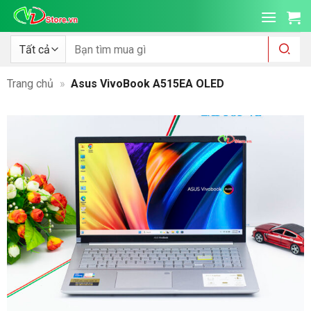
Bỏ
qua
nội
Tìm
kiếm:
dung
Trang chủ
»
Asus VivoBook A515EA OLED