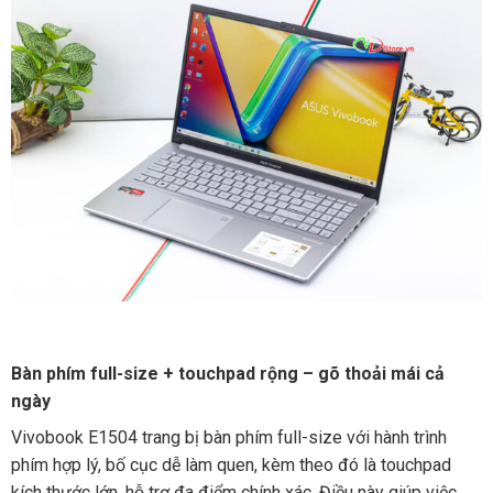
Bàn phím full-size + touchpad rộng – gõ thoải mái cả
ngày
Vivobook E1504 trang bị bàn phím full-size với hành trình
phím hợp lý, bố cục dễ làm quen, kèm theo đó là touchpad
kích thước lớn, hỗ trợ đa điểm chính xác. Điều này giúp việc