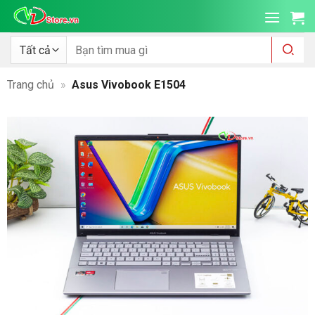
Bỏ
qua
nội
Tìm
kiếm:
dung
Trang chủ
»
Asus Vivobook E1504