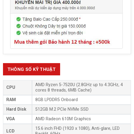
THÔNG SỐ KỸ THUẬT
AMD Ryzen 5-7520U (2.8GHz up to 4.3GHz, 4
CPU
cores 8 threads, 6MB Cache)
RAM
8GB LPDDR5 Onboard
Hard Disk
512GB M.2 PCIe NVMe SSD
VGA
AMD Radeon 610M Graphics
15.6 inch FHD (1920 x 1080), Anti-glare, LED
LCD
Backlit, 60Hz