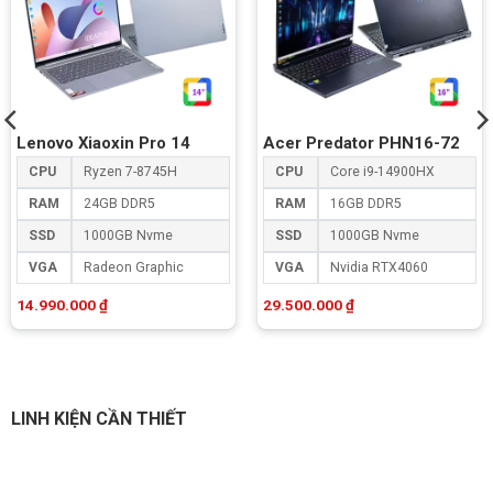
Lenovo Xiaoxin Pro 14
Acer Predator PHN16-72
CPU
Ryzen 7-8745H
CPU
Core i9-14900HX
RAM
24GB DDR5
RAM
16GB DDR5
SSD
1000GB Nvme
SSD
1000GB Nvme
VGA
Radeon Graphic
VGA
Nvidia RTX4060
14.990.000
₫
29.500.000
₫
LINH KIỆN CẦN THIẾT