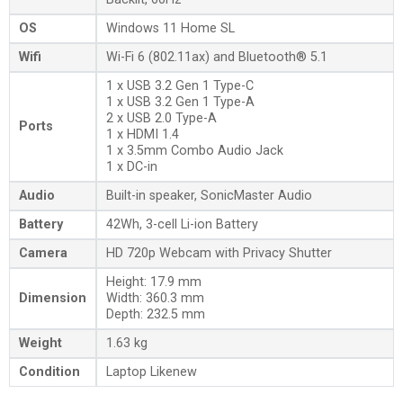
OS
Windows 11 Home SL
Wifi
Wi-Fi 6 (802.11ax) and Bluetooth® 5.1
1 x USB 3.2 Gen 1 Type-C
1 x USB 3.2 Gen 1 Type-A
2 x USB 2.0 Type-A
Ports
1 x HDMI 1.4
1 x 3.5mm Combo Audio Jack
1 x DC-in
Audio
Built-in speaker, SonicMaster Audio
Battery
42Wh, 3-cell Li-ion Battery
Camera
HD 720p Webcam with Privacy Shutter
Height: 17.9 mm
Dimension
Width: 360.3 mm
Depth: 232.5 mm
Weight
1.63 kg
Condition
Laptop Likenew