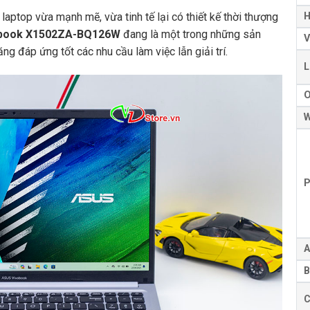
 laptop vừa mạnh mẽ, vừa tinh tế lại có thiết kế thời thượng
H
obook X1502ZA-BQ126W
đang là một trong những sản
V
g đáp ứng tốt các nhu cầu làm việc lẫn giải trí.
L
W
P
A
B
C