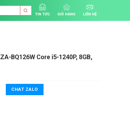
TIN TỨC
GIỎ HÀNG
LIÊN HỆ
02ZA-BQ126W
Core i5-1240P, 8GB,
CHAT ZALO