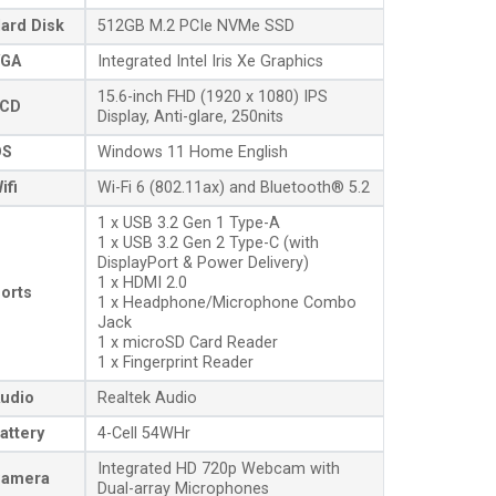
ard Disk
512GB M.2 PCIe NVMe SSD
GA
Integrated Intel Iris Xe Graphics
15.6-inch FHD (1920 x 1080) IPS
CD
Display, Anti-glare, 250nits
OS
Windows 11 Home English
ifi
Wi-Fi 6 (802.11ax) and Bluetooth® 5.2
1 x USB 3.2 Gen 1 Type-A
1 x USB 3.2 Gen 2 Type-C (with
DisplayPort & Power Delivery)
1 x HDMI 2.0
orts
1 x Headphone/Microphone Combo
Jack
1 x microSD Card Reader
1 x Fingerprint Reader
udio
Realtek Audio
attery
4-Cell 54WHr
Integrated HD 720p Webcam with
amera
Dual-array Microphones