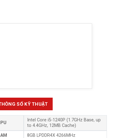
THÔNG SỐ KỸ THUẬT
Intel Core i5-1240P (1.7GHz Base, up
CPU
to 4.4GHz, 12MB Cache)
RAM
8GB LPDDR4X 4266MHz