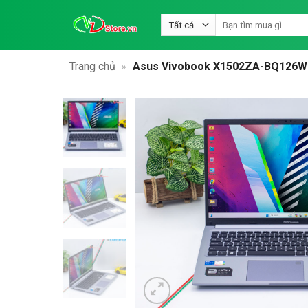
Bỏ
Tìm
qua
kiếm:
nội
dung
Trang chủ
»
Asus Vivobook X1502ZA-BQ126W