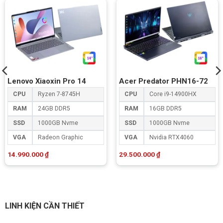
Lenovo Xiaoxin Pro 14
Acer Predator PHN16-72
CPU
Ryzen 7-8745H
CPU
Core i9-14900HX
RAM
24GB DDR5
RAM
16GB DDR5
SSD
1000GB Nvme
SSD
1000GB Nvme
VGA
Radeon Graphic
VGA
Nvidia RTX4060
14.990.000
₫
29.500.000
₫
LINH KIỆN CẦN THIẾT