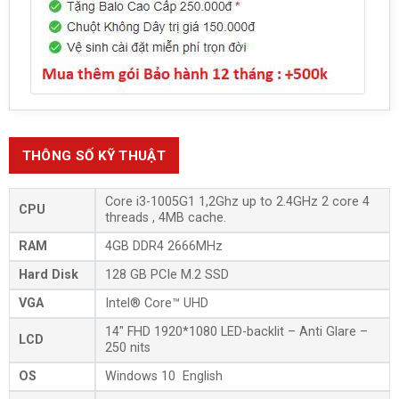
THÔNG SỐ KỸ THUẬT
Core i3-1005G1 1,2Ghz up to 2.4GHz 2 core 4
CPU
threads , 4MB cache.
RAM
4GB DDR4 2666MHz
Hard Disk
128 GB PCIe M.2 SSD
VGA
Intel® Core™ UHD
14″ FHD 1920*1080 LED-backlit – Anti Glare –
LCD
250 nits
OS
Windows 10 English