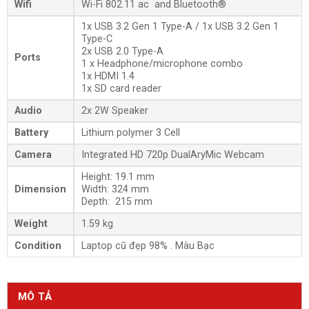
Wifi
Wi-Fi 802.11 ac and Bluetooth®
1x USB 3.2 Gen 1 Type-A / 1x USB 3.2 Gen 1
Type-C
2x USB 2.0 Type-A
Ports
1 x Headphone/microphone combo
1x HDMI 1.4
1x SD card reader
Audio
2x 2W Speaker
Battery
Lithium polymer 3 Cell
Camera
Integrated HD 720p DualAryMic Webcam
Height: 19.1 mm
Dimension
Width: 324 mm
Depth: 215 mm
Weight
1.59 kg
Condition
Laptop cũ đẹp 98% . Màu Bạc
MÔ TẢ