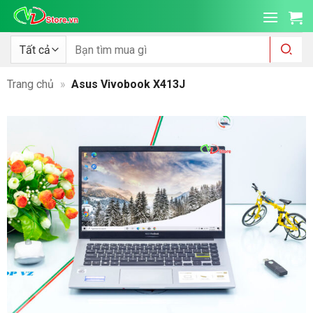
Bỏ
qua
nội
Tìm
kiếm:
dung
Trang chủ
»
Asus Vivobook X413J