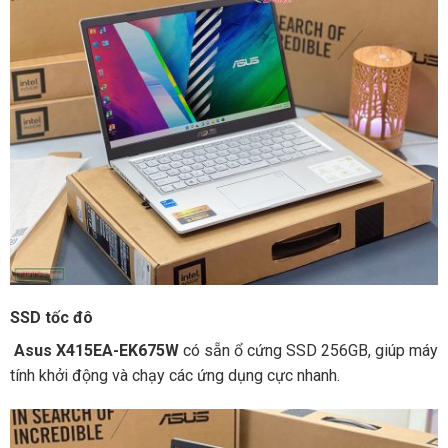
SSD tốc đô
Asus X415EA-EK675W
có sẵn ổ cứng SSD 256GB, giúp máy
tính khởi động và chạy các ứng dụng cực nhanh.