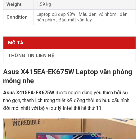
Weight
1.59 kg
Laptop cũ đẹp 98% . Màu đen, vỏ nhôm , đèn
Condition
bàn phím , Bảo mật vân tay.
MÔ TẢ
THÔNG TIN LIÊN HỆ
Asus X415EA-EK675W Laptop văn phòng
mỏng nhẹ
Asus X415EA-EK675W
được người dùng yêu thích bởi sự
nhỏ gọn, thanh lịch trong thiết kế, đồng thời sở hữu cấu hình
đời mới nhất với bộ vi xử lý Intel thế hệ thứ 11