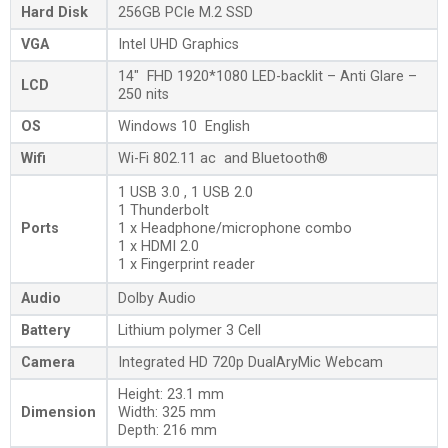
Hard Disk
256GB PCIe M.2 SSD
VGA
Intel UHD Graphics
14″ FHD 1920*1080 LED-backlit – Anti Glare –
LCD
250 nits
OS
Windows 10 English
Wifi
Wi-Fi 802.11 ac and Bluetooth®
1 USB 3.0 , 1 USB 2.0
1 Thunderbolt
Ports
1 x Headphone/microphone combo
1 x HDMI 2.0
1 x Fingerprint reader
Audio
Dolby Audio
Battery
Lithium polymer 3 Cell
Camera
Integrated HD 720p DualAryMic Webcam
Height: 23.1 mm
Dimension
Width: 325 mm
Depth: 216 mm