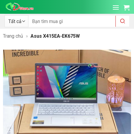
Bỏ
qua
nội
Tìm
kiếm:
dung
Trang chủ
»
Asus X415EA-EK675W