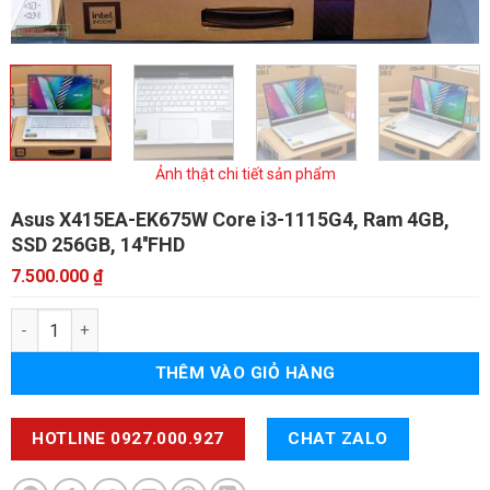
Ảnh thật chi tiết sản phẩm
Asus X415EA-EK675W
Core i3-1115G4, Ram 4GB,
SSD 256GB, 14''FHD
7.500.000
₫
Asus X415EA-EK675W số lượng
THÊM VÀO GIỎ HÀNG
HOTLINE 0927.000.927
CHAT ZALO