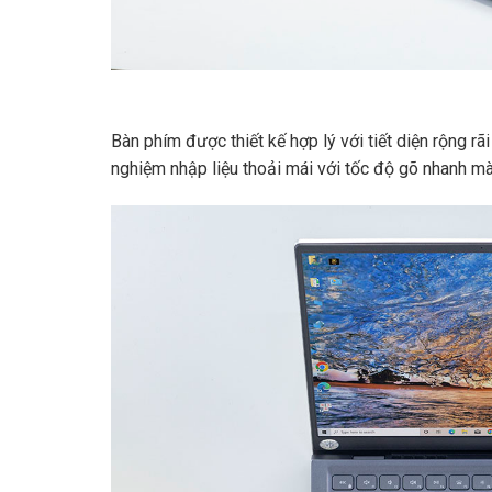
Bàn phím được thiết kế hợp lý với tiết diện rộng rã
Lenovo Xiaoxin Pro 14
Acer P
nghiệm nhập liệu thoải mái với tốc độ gõ nhanh 
CPU
Ryzen 7-8745H
CPU
RAM
24GB DDR5
RAM
SSD
1000GB Nvme
SSD
VGA
Radeon Graphic
VGA
14.990.000
₫
29.500
LINH KIỆN CẦN THIẾT