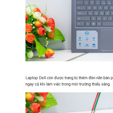
Laptop VZ - 03 Đặng Huy Trứ - p. Phư
Thông tin VIETZ COMPUTER
Các Chính Sách
Hỏi đáp - Hỗ trợ
WEBSITE ĐÃ THÔNG BÁO
Laptop Dell còn được trang bị thêm đèn nền bàn p
ngay cả khi làm việc trong môi trường thiếu sáng.