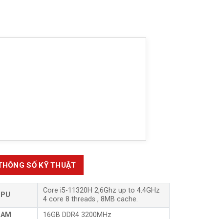
THÔNG SỐ KỸ THUẬT
Core i5-11320H 2,6Ghz up to 4.4GHz
CPU
4 core 8 threads , 8MB cache.
RAM
16GB DDR4 3200MHz