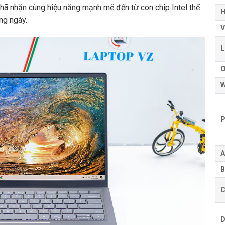
, nhã nhặn cùng hiệu năng mạnh mẽ đến từ con chip Intel thế
H
ng ngày.
V
L
W
P
A
B
C
D