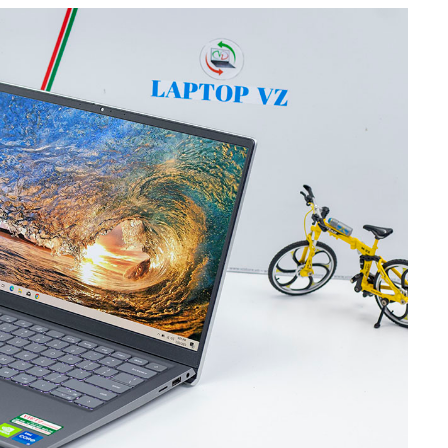
p 99%) và 12 tháng (Laptop Mới).
 Sạc.. (tất cả linh kiện cấu thành ) . lỗi là bảo hành không tách ri
rọn gói" cả máy, không phân biệt linh kiện ( Pin BH 
hàng chỉ việc dùng, mọi việc cứ để chúng tôi lo!