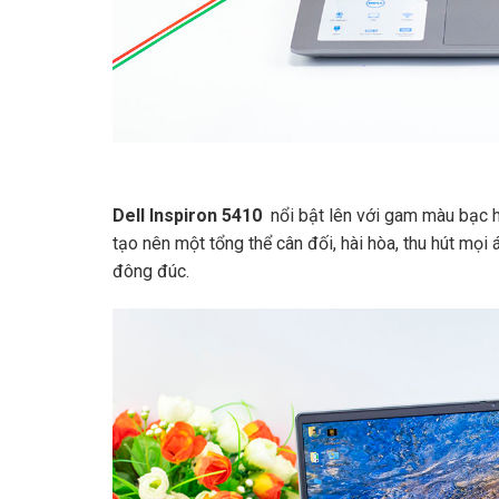
Đọc 
Dell Inspiron 5410
nổi bật lên với gam màu bạc h
ĐÁNH GIÁ SẢN PHẨM
tạo nên một tổng thể cân đối, hài hòa, thu hút mọ
đông đúc.
Đánh giá
Chưa có đánh giá nào.
Hãy là người đầu tiên nhận xét “De
Đánh giá của bạn
*