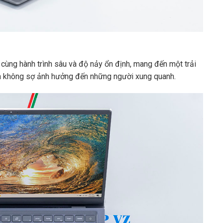
i cùng hành trình sâu và độ nảy ổn định, mang đến một trải
redator PHN16-72
Lecoo Bellator N176B
mà không sợ ảnh hưởng đến những người xung quanh.
Core i9-14900HX
CPU
Core i7-13650HX
16GB DDR5
RAM
16GB DDR5
1000GB Nvme
SSD
512GB Nvme
Nvidia RTX4060
VGA
Nvidia RTX5060
.000
₫
27.500.000
₫