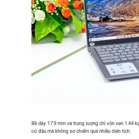
Đánh giá của bạn
*
Tên
*
Lưu tên của tôi, email, và trang web trong
Bề dày 17.9 mm và trọng lượng chỉ vỏn vẹn 1.44 k
cứ đâu mà không sợ chiếm quá nhiều diện tích.