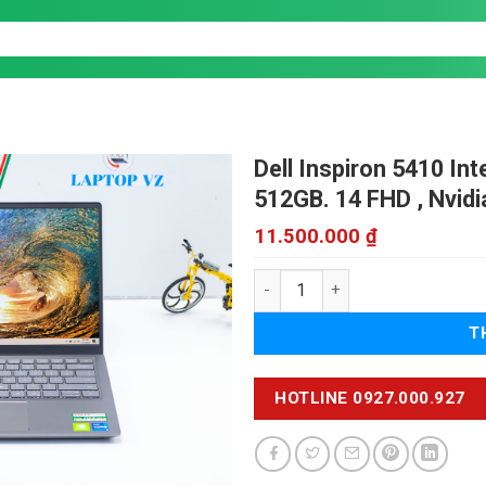
Dell Inspiron 5410
Int
512GB. 14 FHD , Nvid
11.500.000
₫
Dell Inspiron 5410 số lượng
T
HOTLINE 0927.000.927