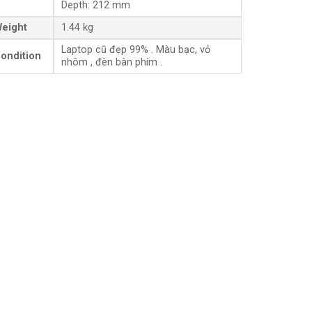
Depth: 212 mm
eight
1.44 kg
Laptop cũ đẹp 99% . Màu bạc, vỏ
ondition
nhôm , đèn bàn phím .