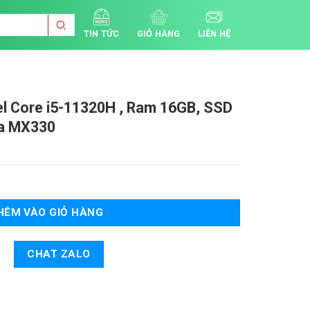
TIN TỨC
GIỎ HÀNG
LIÊN HỆ
el Core i5-11320H , Ram 16GB, SSD
ia MX330
HÊM VÀO GIỎ HÀNG
CHAT ZALO