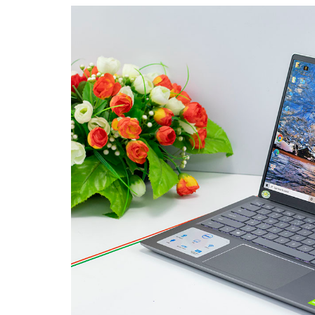
CHẾ ĐỘ HÀNH VÀNG - AN TÂM TUYỆT ĐỐI
Bảo hành toàn bộ phần cứng:
06 tháng (Lapto
Phạm vi bảo vệ:
Mainboard, Màn hình, Phím, Pin,
Phần mềm:
Cài đặt, vệ sinh miễn phí trọn đời.
Khác biệt của chúng tôi:
Bảo hành "t
tháng ) như các đơn vị khác. Khách 
SẢN PHẨM MỚI NHẤT