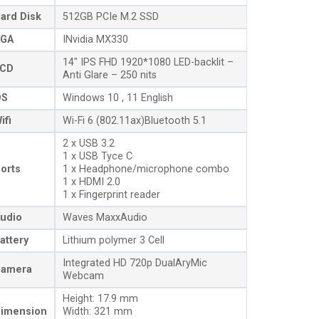
ard Disk
512GB PCIe M.2 SSD
GA
INvidia MX330
14″ IPS FHD 1920*1080 LED-backlit –
CD
Anti Glare – 250 nits
OS
Windows 10 , 11 English
ifi
Wi-Fi 6 (802.11ax)Bluetooth 5.1
2 x USB 3.2
1 x USB Tyce C
orts
1 x Headphone/microphone combo
1 x HDMI 2.0
1 x Fingerprint reader
udio
Waves MaxxAudio
attery
Lithium polymer 3 Cell
Integrated HD 720p DualAryMic
amera
Webcam
Height: 17.9 mm
imension
Width: 321 mm