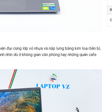
W
C
hết bài viết
iện đại cùng lớp vỏ nhựa và nắp lưng bằng kim loại bền bỉ,
i ánh nhìn dù ở không gian văn phòng hay những quán cafe
ll Inspiron 5410”