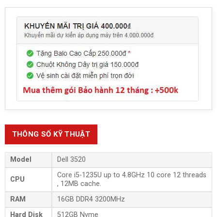
THÔNG SỐ KỸ THUẬT
Model
Dell 3520
Core i5-1235U up to 4.8GHz 10 core 12 threads
CPU
, 12MB cache.
RAM
16GB DDR4 3200MHz
Hard Disk
512GB Nvme