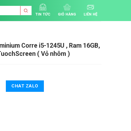
TIN TỨC
GIỎ HÀNG
LIÊN HỆ
luminium
Corre i5-1245U , Ram 16GB,
TuochScreen ( Vỏ nhôm )
CHAT ZALO