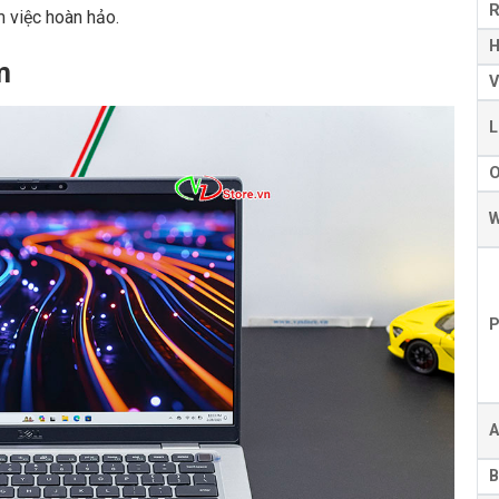
 việc hoàn hảo.
H
m
V
L
W
P
A
B