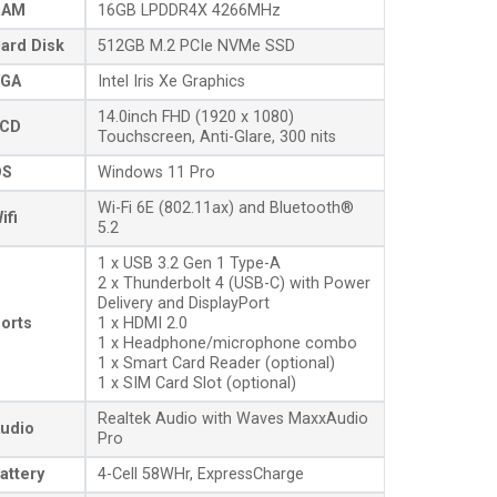
RAM
16GB LPDDR4X 4266MHz
ard Disk
512GB M.2 PCIe NVMe SSD
GA
Intel Iris Xe Graphics
14.0inch FHD (1920 x 1080)
CD
Touchscreen, Anti-Glare, 300 nits
OS
Windows 11 Pro
Wi-Fi 6E (802.11ax) and Bluetooth®
ifi
5.2
1 x USB 3.2 Gen 1 Type-A
2 x Thunderbolt 4 (USB-C) with Power
Delivery and DisplayPort
orts
1 x HDMI 2.0
1 x Headphone/microphone combo
1 x Smart Card Reader (optional)
1 x SIM Card Slot (optional)
Realtek Audio with Waves MaxxAudio
udio
Pro
attery
4-Cell 58WHr, ExpressCharge