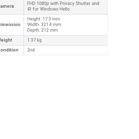
FHD 1080p with Privacy Shutter and
amera
IR for Windows Hello
Height: 17.3 mm
imension
Width: 321.4 mm
Depth: 212 mm
eight
1.37 kg
ondition
2nd