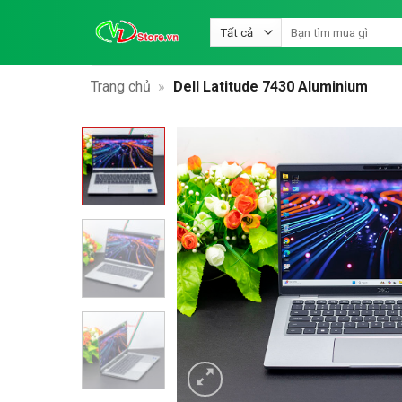
Bỏ
Tìm
qua
kiếm:
nội
dung
Trang chủ
»
Dell Latitude 7430 Aluminium