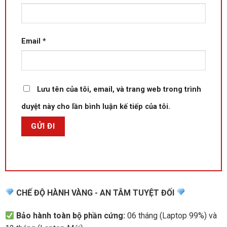
trường làm việc văn phòng lẫn di chuyển ngoài hiện trường.
Email
*
Lưu tên của tôi, email, và trang web trong trình
duyệt này cho lần bình luận kế tiếp của tôi.
CHẾ ĐỘ HÀNH VÀNG - AN TÂM TUYỆT ĐỐI
Hiệu năng mạnh mẽ với Intel Core i5-12600H
Trái tim của chiếc máy này là vi xử lý
Intel Core i5-12600H
–
Bảo hành toàn bộ phần cứng:
06 tháng (Laptop 99%) và