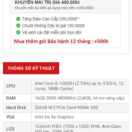
THÔNG SỐ KỸ THUẬT
Intel Core i5-12600H (2.7GHz up to 4.5GHz, 12
CPU
cores, 18MB Cache)
RAM
16GB DDR5 4800MHz (2x8GB, hỗ trợ nâng cấp)
Hard Disk
256GB M.2 PCIe Gen4 NVMe SSD
VGA
Intel Iris Xe Graphics
15.6inch FHD+ (1920 x 1200) WVA, Anti-Glare,
LCD
500 nits, 100% sRGB