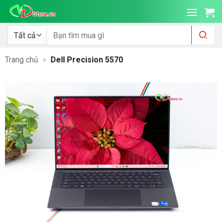
Bỏ
qua
nội
Tìm
kiếm:
dung
Trang chủ
»
Dell Precision 5570