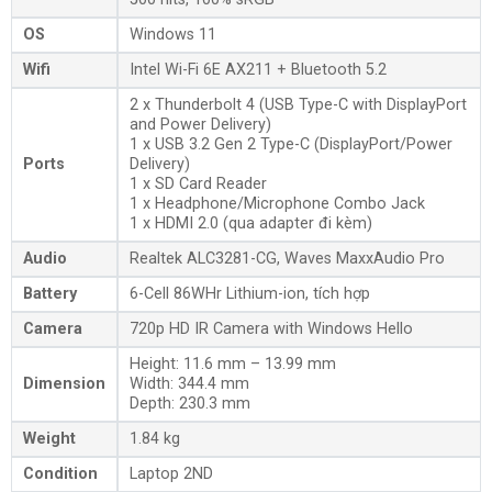
OS
Windows 11
Wifi
Intel Wi-Fi 6E AX211 + Bluetooth 5.2
2 x Thunderbolt 4 (USB Type-C with DisplayPort
and Power Delivery)
1 x USB 3.2 Gen 2 Type-C (DisplayPort/Power
Ports
Delivery)
1 x SD Card Reader
1 x Headphone/Microphone Combo Jack
1 x HDMI 2.0 (qua adapter đi kèm)
Audio
Realtek ALC3281-CG, Waves MaxxAudio Pro
Battery
6-Cell 86WHr Lithium-ion, tích hợp
Camera
720p HD IR Camera with Windows Hello
Height: 11.6 mm – 13.99 mm
Dimension
Width: 344.4 mm
Depth: 230.3 mm
Weight
1.84 kg
Condition
Laptop 2ND