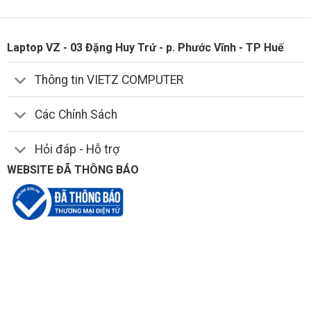
Chrome, chạy Photoshop, AI, và các phần mềm lập trình song
song mà không hề giật lag.
Laptop VZ - 03 Đặng Huy Trứ - p. Phước Vĩnh - TP Huế
Máy hỗ trợ nâng cấp tối đa lên tới
64GB RAM
, phù hợp với
người dùng có nhu cầu mở rộng sau này.
Thông tin VIETZ COMPUTER
Các Chính Sách
Hỏi đáp - Hỗ trợ
WEBSITE ĐÃ THÔNG BÁO