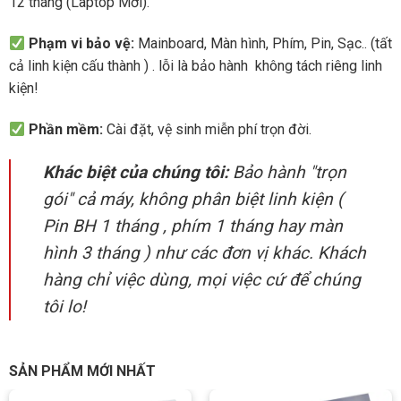
thuộc dòng Alder Lake thế hệ 12. CPU này sở hữu kiến trúc
12 tháng (Laptop Mới).
hybrid với:
Phạm vi bảo vệ:
Mainboard, Màn hình, Phím, Pin, Sạc.. (tất
10 nhân (4 P-core hiệu năng cao + 8 E-core tiết kiệm
cả linh kiện cấu thành ) . lỗi là bảo hành không tách riêng linh
điện)
kiện!
16 luồng xử lý
Phần mềm:
Cài đặt, vệ sinh miễn phí trọn đời.
Xung nhịp tối đa lên tới
4.5GHz
Khác biệt của chúng tôi:
Bảo hành "trọn
gói" cả máy, không phân biệt linh kiện (
Cấu trúc này mang lại hiệu quả xử lý vượt trội trong cả tác vụ
Pin BH 1 tháng , phím 1 tháng hay màn
đa nhiệm lẫn xử lý đơn nhân như các phần mềm thiết kế
hình 3 tháng ) như các đơn vị khác. Khách
Adobe, AutoCAD, Revit hay SolidWorks.
hàng chỉ việc dùng, mọi việc cứ để chúng
Dù không phải i7 hay i9, nhưng
i5-12600H
vẫn đủ sức “cân”
tôi lo!
các công việc kỹ thuật – đồ họa nặng một cách mượt mà,
đồng thời giúp máy tiết kiệm pin hơn khi xử lý các tác vụ nhẹ.
SẢN PHẨM MỚI NHẤT