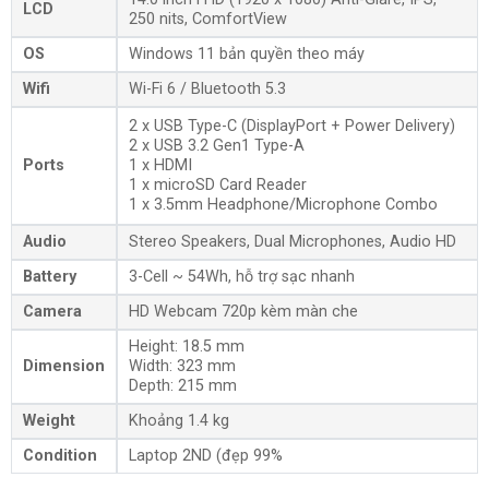
LCD
250 nits, ComfortView
OS
Windows 11 bản quyền theo máy
Wifi
Wi-Fi 6 / Bluetooth 5.3
2 x USB Type-C (DisplayPort + Power Delivery)
2 x USB 3.2 Gen1 Type-A
Ports
1 x HDMI
1 x microSD Card Reader
1 x 3.5mm Headphone/Microphone Combo
Audio
Stereo Speakers, Dual Microphones, Audio HD
Battery
3-Cell ~ 54Wh, hỗ trợ sạc nhanh
Camera
HD Webcam 720p kèm màn che
Height: 18.5 mm
Dimension
Width: 323 mm
Depth: 215 mm
Weight
Khoảng 1.4 kg
Condition
Laptop 2ND (đẹp 99%