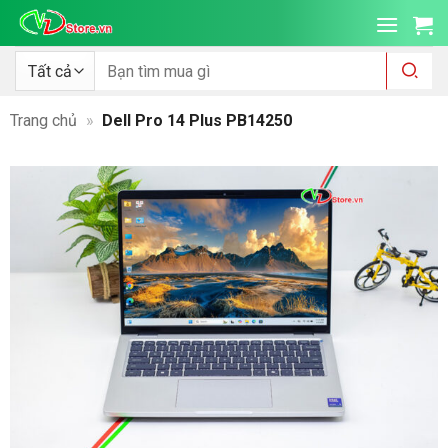
Bỏ
qua
nội
Tìm
kiếm:
dung
Trang chủ
»
Dell Pro 14 Plus PB14250