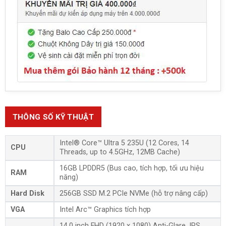
THÔNG SỐ KỸ THUẬT
Intel® Core™ Ultra 5 235U (12 Cores, 14
CPU
Threads, up to 4.5GHz, 12MB Cache)
16GB LPDDR5 (Bus cao, tích hợp, tối ưu hiệu
RAM
năng)
Hard Disk
256GB SSD M.2 PCIe NVMe (hỗ trợ nâng cấp)
VGA
Intel Arc™ Graphics tích hợp
14.0 inch FHD (1920 x 1080) Anti-Glare, IPS,