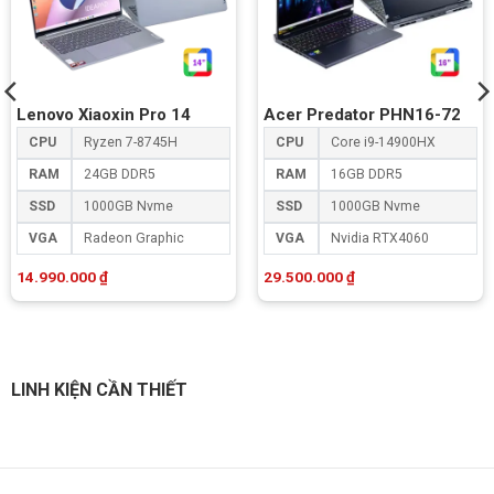
Lenovo Xiaoxin Pro 14
Acer Predator PHN16-72
CPU
Ryzen 7-8745H
CPU
Core i9-14900HX
RAM
24GB DDR5
RAM
16GB DDR5
SSD
1000GB Nvme
SSD
1000GB Nvme
VGA
Radeon Graphic
VGA
Nvidia RTX4060
14.990.000
₫
29.500.000
₫
LINH KIỆN CẦN THIẾT