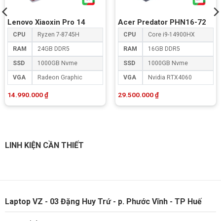
Lenovo Xiaoxin Pro 14
Acer Predator PHN16-72
CPU
Ryzen 7-8745H
CPU
Core i9-14900HX
RAM
24GB DDR5
RAM
16GB DDR5
SSD
1000GB Nvme
SSD
1000GB Nvme
VGA
Radeon Graphic
VGA
Nvidia RTX4060
14.990.000
₫
29.500.000
₫
LINH KIỆN CẦN THIẾT
Laptop VZ - 03 Đặng Huy Trứ - p. Phước Vĩnh - TP Huế