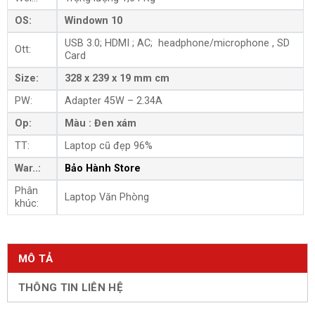
OS:
Windown 10
USB 3.0; HDMI ; AC; headphone/microphone , SD
Ott:
Card
Size:
328 x 239 x 19 mm cm
PW:
Adapter 45W – 2.34A
Op:
Màu : Đen xám
TT:
Laptop cũ đẹp 96%
War..:
Bảo Hành Store
Phân
Laptop Văn Phòng
khúc:
MÔ TẢ
THÔNG TIN LIÊN HỆ