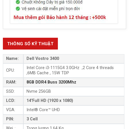
THÔNG SỐ KỸ THUẬT
Name:
Dell Vostro 3400
Intel Core i3-1115G4
3.0GHz ,2 Core 4 threads
CPU:
,6MB Cache , 15W TDP
RAM:
8GB DDR4 Buss 3200Mhz
SSD:
Nvme 256GB
LCD:
14″Full HD (1920 x 1080)
VGA:
Intel® Core™ UHD
PIN:
3 Cell
Wei..:
Trọng lượng 1,64 Kg