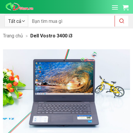
Bỏ
qua
nội
Tìm
kiếm:
dung
Trang chủ
»
Dell Vostro 3400 i3