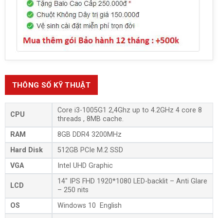
THÔNG SỐ KỸ THUẬT
Core i3-1005G1 2,4Ghz up to 4.2GHz 4 core 8
CPU
threads , 8MB cache.
RAM
8GB DDR4 3200MHz
Hard Disk
512GB PCIe M.2 SSD
VGA
Intel UHD Graphic
14″ IPS FHD 1920*1080 LED-backlit – Anti Glare
LCD
– 250 nits
OS
Windows 10 English