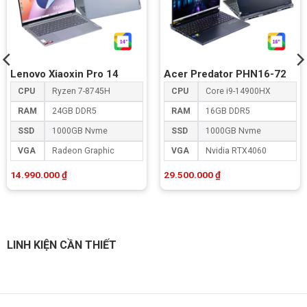
Lenovo Xiaoxin Pro 14
Acer Predator PHN16-72
CPU
Ryzen 7-8745H
CPU
Core i9-14900HX
RAM
24GB DDR5
RAM
16GB DDR5
SSD
1000GB Nvme
SSD
1000GB Nvme
VGA
Radeon Graphic
VGA
Nvidia RTX4060
14.990.000
₫
29.500.000
₫
LINH KIỆN CẦN THIẾT