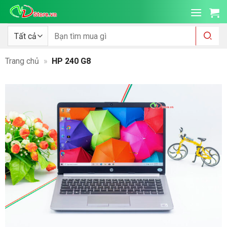
Bỏ
qua
nội
Tìm
kiếm:
dung
Trang chủ
»
HP 240 G8