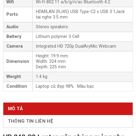
Wifi
Wi-Fi 802.11 a/b/g/n/ac Bluetooth 4.2
HDMILAN (RJ45) USB Type-C2 x USB 3.1Jack
Ports
tai nghe 3.5 mm
Audio
Stereo speakers
Battery
Lithium polymer 3 Cell
Camera
Integrated HD 720p DualAryMic Webcam
Height: 19.9 mm
Dimension
Width: 324 mm
Depth: 225 mm
Weight
1.4 kg
Condition
Laptop cũ đẹp 98% . Màu bạc.
MÔ TẢ
THÔNG TIN LIÊN HỆ