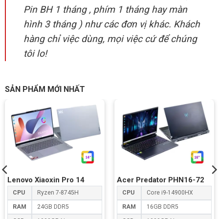
Pin BH 1 tháng , phím 1 tháng hay màn
hình 3 tháng ) như các đơn vị khác. Khách
hàng chỉ việc dùng, mọi việc cứ để chúng
tôi lo!
SẢN PHẨM MỚI NHẤT
Lenovo Xiaoxin Pro 14
Acer Predator PHN16-72
CPU
Ryzen 7-8745H
CPU
Core i9-14900HX
RAM
24GB DDR5
RAM
16GB DDR5