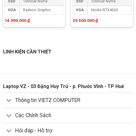
SSD
1000GB Nvme
SSD
1000GB Nvme
VGA
Radeon Graphic
VGA
Nvidia RTX4060
14.990.000
₫
29.500.000
₫
LINH KIỆN CẦN THIẾT
Laptop VZ - 03 Đặng Huy Trứ - p. Phước Vĩnh - TP Huế
Thông tin VIETZ COMPUTER
Các Chính Sách
Hỏi đáp - Hỗ trợ