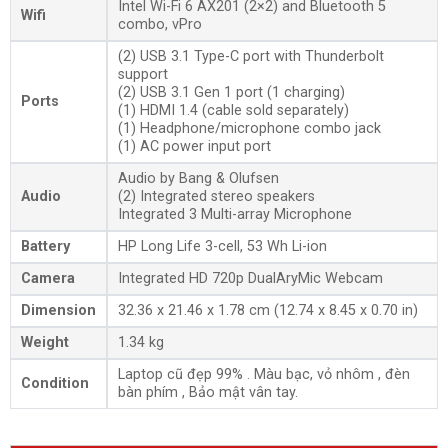
Intel Wi-Fi 6 AX201 (2×2) and Bluetooth 5
Wifi
combo, vPro
(2) USB 3.1 Type-C port with Thunderbolt
support
(2) USB 3.1 Gen 1 port (1 charging)
Ports
(1) HDMI 1.4 (cable sold separately)
(1) Headphone/microphone combo jack
(1) AC power input port
Audio by Bang & Olufsen
Audio
(2) Integrated stereo speakers
Integrated 3 Multi-array Microphone
Battery
HP Long Life 3-cell, 53 Wh Li-ion
Camera
Integrated HD 720p DualAryMic Webcam
Dimension
32.36 x 21.46 x 1.78 cm (12.74 x 8.45 x 0.70 in)
Weight
1.34 kg
Laptop cũ đẹp 99% . Màu bạc, vỏ nhôm , đèn
Condition
bàn phím , Bảo mật vân tay.