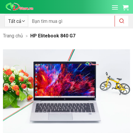
Bỏ
qua
nội
Tìm
kiếm:
dung
Trang chủ
»
HP Elitebook 840 G7