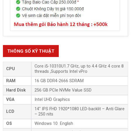
THÔNG SỐ KỸ THUẬT
Core i5-10310U1.7 GHz, up to 4.4 GHz 4 core 8
CPU
threads ,Supports Intel vPro
RAM
16 GB DDR4-2666 SDRAM
Hard Disk
256 GB PCIe NVMe Value SSD
VGA
Intel UHD Graphics
14″ IPS FHD 1920*1080 LED-backlit – Anti Glare
LCD
– 250 nits
OS
Windows 10 English