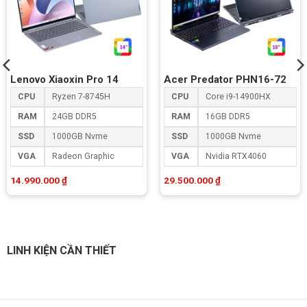
Lenovo Xiaoxin Pro 14
Acer Predator PHN16-72
CPU
Ryzen 7-8745H
CPU
Core i9-14900HX
RAM
24GB DDR5
RAM
16GB DDR5
SSD
1000GB Nvme
SSD
1000GB Nvme
VGA
Radeon Graphic
VGA
Nvidia RTX4060
14.990.000
₫
29.500.000
₫
LINH KIỆN CẦN THIẾT