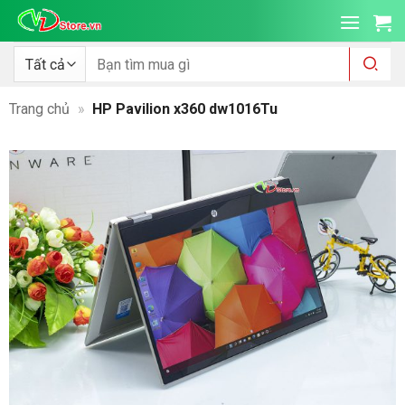
Bỏ
qua
nội
Tìm
kiếm:
dung
Trang chủ
»
HP Pavilion x360 dw1016Tu