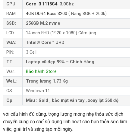
CPU:
Core i3 1115G4
3.0Ghz
RAM:
4GB DDR4 Buss 3200
( Nâng 8GB + 200k)
SSD:
256GB M.2 nvme
LCD:
14 inch FHD (1920 x 1080) Cảm ứng
VGA:
Intel® Core™ UHD
PIN:
3 Cell
TT:
Laptop cũ đẹp 99% – Chính Hãng
War..:
Bảo hành Store
Wei..:
Trọng lượng 1.73 Kg
OS:
Windown 11
Op:
Màu : Gold , bảo mật vân tay , xoay lật 360 độ.
với cấu hình đủ dùng, trọng lượng mỏng nhẹ thỏa sức dịch
chuyển cùng cơ chế sử dụng linh hoạt cho bạn thỏa sức làm
việc, giải trí và sáng tạo mỗi ngày.