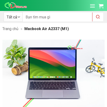
Bỏ
qua
nội
Tìm
kiếm:
dung
Trang chủ
»
Macbook Air A2337 (M1)