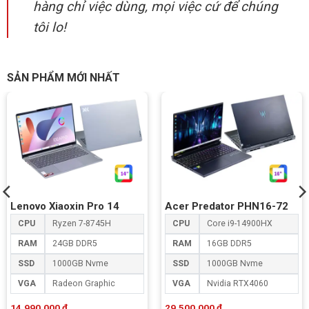
hàng chỉ việc dùng, mọi việc cứ để chúng
tôi lo!
SẢN PHẨM MỚI NHẤT
Lenovo Xiaoxin Pro 14
Acer Predator PHN16-72
CPU
Ryzen 7-8745H
CPU
Core i9-14900HX
RAM
24GB DDR5
RAM
16GB DDR5
SSD
1000GB Nvme
SSD
1000GB Nvme
VGA
Radeon Graphic
VGA
Nvidia RTX4060
14.990.000
₫
29.500.000
₫