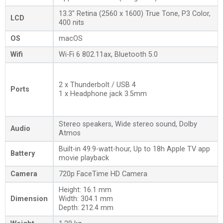
13.3″ Retina (2560 x 1600) True Tone, P3 Color,
LCD
400 nits
OS
macOS
Wifi
Wi-Fi 6 802.11ax, Bluetooth 5.0
2 x Thunderbolt / USB 4
Ports
1 x Headphone jack 3.5mm
Stereo speakers, Wide stereo sound, Dolby
Audio
Atmos
Built-in 49.9-watt-hour, Up to 18h Apple TV app
Battery
movie playback
Camera
720p FaceTime HD Camera
Height: 16.1 mm
Dimension
Width: 304.1 mm
Depth: 212.4 mm