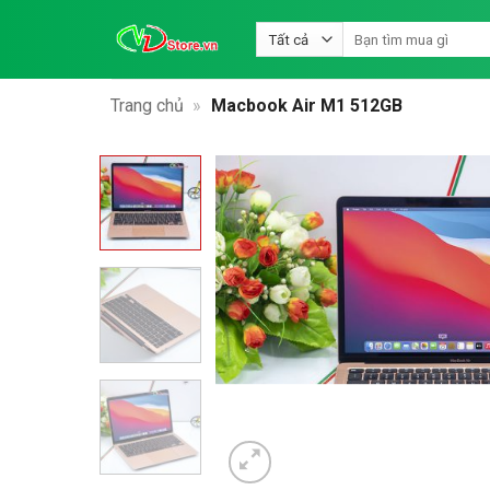
Bỏ
Tìm
qua
kiếm:
nội
dung
Trang chủ
»
Macbook Air M1 512GB