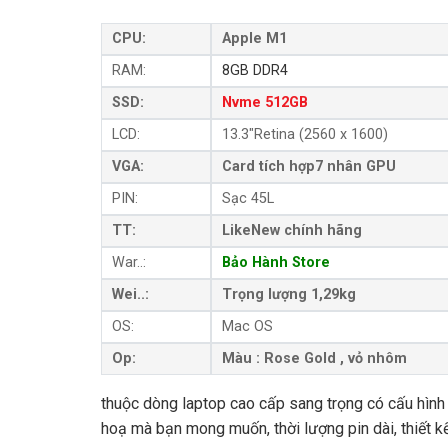
CPU:
Apple M1
RAM:
8GB DDR4
SSD:
Nvme 512GB
LCD:
13.3″
Retina (2560 x 1600)
VGA:
Card tích hợp
7 nhân GPU
PIN:
Sạc 45L
TT:
LikeNew chính hãng
War..:
Bảo Hành Store
Wei..:
Trọng lượng 1,29kg
OS:
Mac OS
Op:
Màu : Rose Gold , vỏ nhôm
thuộc dòng laptop cao cấp sang trọng có cấu hình
hoạ mà bạn mong muốn, thời lượng pin dài, thiết k