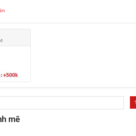
hẩm
nh mẽ