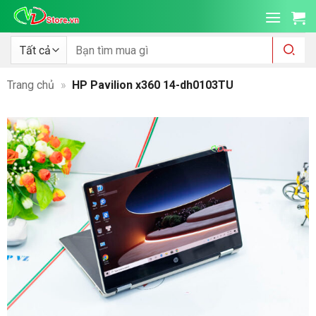
Bỏ
qua
nội
Tìm
kiếm:
dung
Trang chủ
»
HP Pavilion x360 14-dh0103TU