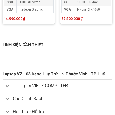
SSD
1000GB Nvme
SSD
1000GB Nvme
VGA
Radeon Graphic
VGA
Nvidia RTX4060
14.990.000
₫
29.500.000
₫
LINH KIỆN CẦN THIẾT
Laptop VZ - 03 Đặng Huy Trứ - p. Phước Vĩnh - TP Huế
Thông tin VIETZ COMPUTER
Các Chính Sách
Hỏi đáp - Hỗ trợ