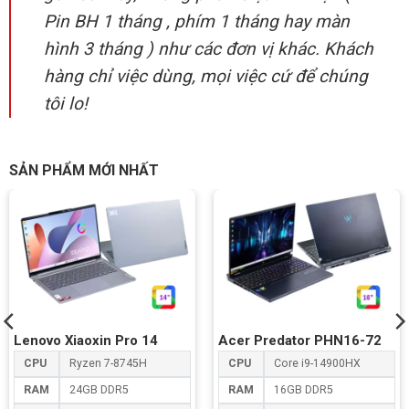
Pin BH 1 tháng , phím 1 tháng hay màn
hình 3 tháng ) như các đơn vị khác. Khách
hàng chỉ việc dùng, mọi việc cứ để chúng
tôi lo!
SẢN PHẨM MỚI NHẤT
Lenovo Xiaoxin Pro 14
Acer Predator PHN16-72
CPU
Ryzen 7-8745H
CPU
Core i9-14900HX
RAM
24GB DDR5
RAM
16GB DDR5