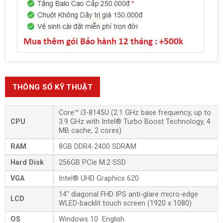
THÔNG SỐ KỸ THUẬT
Core™ i3-8145U (2.1 GHz base frequency, up to
CPU
3.9 GHz with Intel® Turbo Boost Technology, 4
MB cache, 2 cores)
RAM
8GB DDR4-2400 SDRAM
Hard Disk
256GB PCIe M.2 SSD
VGA
Intel® UHD Graphics 620
14″ diagonal FHD IPS anti-glare micro-edge
LCD
WLED-backlit touch screen (1920 x 1080)
OS
Windows 10 English