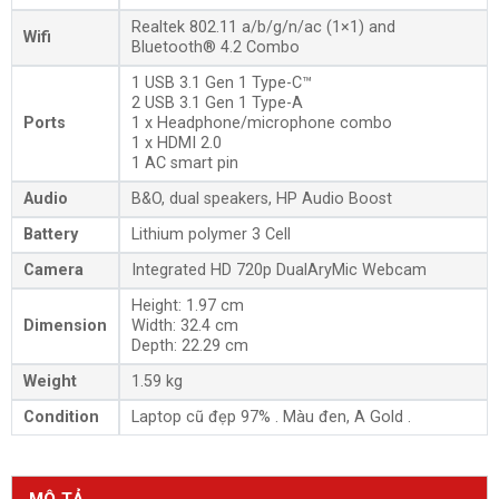
Realtek 802.11 a/b/g/n/ac (1×1) and
Wifi
Bluetooth® 4.2 Combo
1 USB 3.1 Gen 1 Type-C™
2 USB 3.1 Gen 1 Type-A
Ports
1 x Headphone/microphone combo
1 x HDMI 2.0
1 AC smart pin
Audio
B&O, dual speakers, HP Audio Boost
Battery
Lithium polymer 3 Cell
Camera
Integrated HD 720p DualAryMic Webcam
Height: 1.97 cm
Dimension
Width: 32.4 cm
Depth: 22.29 cm
Weight
1.59 kg
Condition
Laptop cũ đẹp 97% . Màu đen, A Gold .