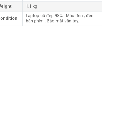
eight
1.1 kg
Laptop cũ đẹp 98% . Màu đen , đèn
ondition
bàn phím , Bảo mật vân tay.