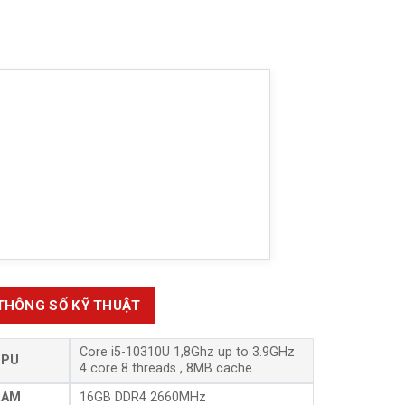
THÔNG SỐ KỸ THUẬT
Core i5-10310U 1,8Ghz up to 3.9GHz
CPU
4 core 8 threads , 8MB cache.
RAM
16GB DDR4 2660MHz