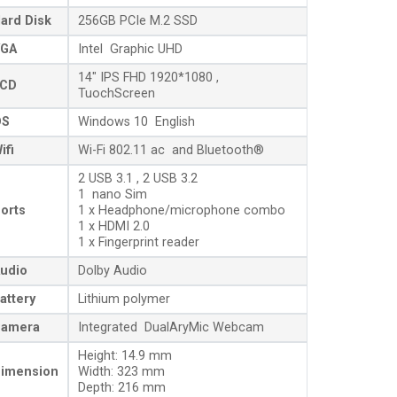
ard Disk
256GB PCIe M.2 SSD
GA
Intel Graphic UHD
14″ IPS FHD 1920*1080 ,
CD
TuochScreen
OS
Windows 10 English
ifi
Wi-Fi 802.11 ac and Bluetooth®
2 USB 3.1 , 2 USB 3.2
1 nano Sim
orts
1 x Headphone/microphone combo
1 x HDMI 2.0
1 x Fingerprint reader
udio
Dolby Audio
attery
Lithium polymer
amera
Integrated DualAryMic Webcam
Height: 14.9 mm
imension
Width: 323 mm
Depth: 216 mm