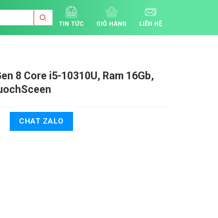
TIN TỨC
GIỎ HÀNG
LIÊN HỆ
Gen 8
Core i5-10310U, Ram 16Gb,
TuochSceen
CHAT ZALO