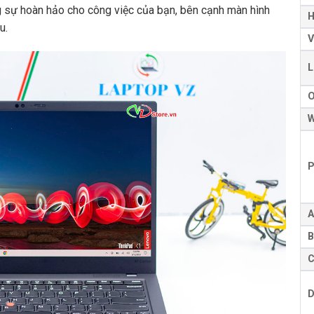
 sự hoàn hảo cho công việc của bạn, bên cạnh màn hình
H
u.
V
L
W
P
A
B
C
D