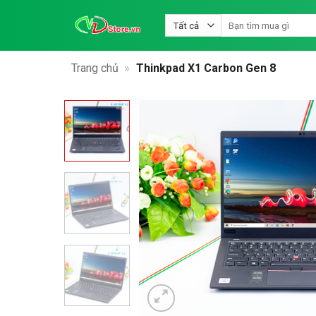
Bỏ
Tìm
qua
kiếm:
nội
dung
Trang chủ
»
Thinkpad X1 Carbon Gen 8