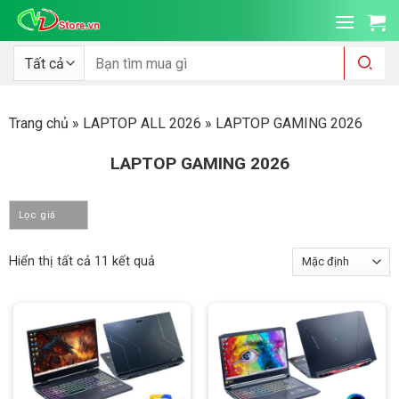
Bỏ
qua
nội
Tìm
kiếm:
dung
Trang chủ
»
LAPTOP ALL 2026
»
LAPTOP GAMING 2026
LAPTOP GAMING 2026
Lọc giá
Hiển thị tất cả 11 kết quả