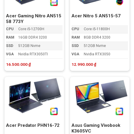
Acer Gaming Nitro AN515
Acer Nitro 5 AN515-57
58 773Y
CPU
Core i5-12700H
CPU
Core i5-11800H
RAM
16GB DDR4 3200
RAM
8GB DDR4 3200
SSD
512GB Nvme
SSD
512GB Nvme
VGA
Nvidia RTX3050TI
VGA
Nvidia RTX3050
16.500.000
₫
12.990.000
₫
Acer Predator PHN16-72
Asus Gaming Vivobook
K3605VC