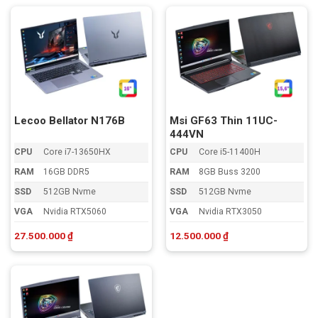
Lecoo Bellator N176B
Msi GF63 Thin 11UC-
444VN
CPU
Core i7-13650HX
CPU
Core i5-11400H
RAM
16GB DDR5
RAM
8GB Buss 3200
SSD
512GB Nvme
SSD
512GB Nvme
VGA
Nvidia RTX5060
VGA
Nvidia RTX3050
27.500.000
₫
12.500.000
₫