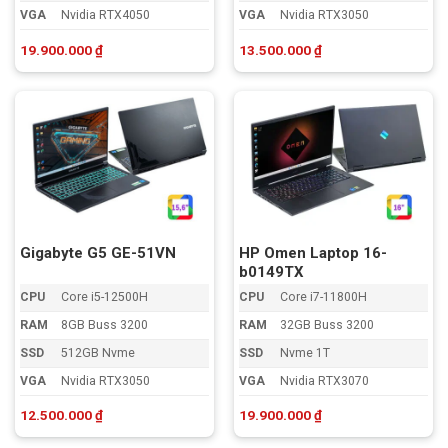
VGA
Nvidia RTX4050
VGA
Nvidia RTX3050
19.900.000
₫
13.500.000
₫
Gigabyte G5 GE-51VN
HP Omen Laptop 16-
b0149TX
CPU
Core i5-12500H
CPU
Core i7-11800H
RAM
8GB Buss 3200
RAM
32GB Buss 3200
SSD
512GB Nvme
SSD
Nvme 1T
VGA
Nvidia RTX3050
VGA
Nvidia RTX3070
12.500.000
₫
19.900.000
₫