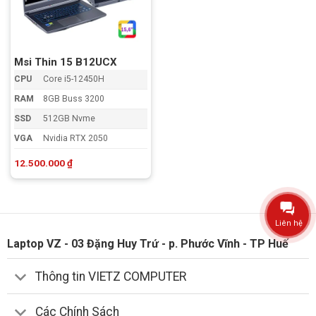
Msi Thin 15 B12UCX
CPU
Core i5-12450H
RAM
8GB Buss 3200
SSD
512GB Nvme
VGA
Nvidia RTX 2050
12.500.000
₫
Liên hệ
Laptop VZ - 03 Đặng Huy Trứ - p. Phước Vĩnh - TP Huế
Thông tin VIETZ COMPUTER
Các Chính Sách