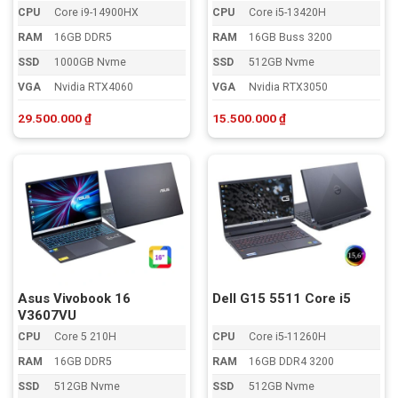
CPU
Core i9-14900HX
CPU
Core i5-13420H
RAM
16GB DDR5
RAM
16GB Buss 3200
SSD
1000GB Nvme
SSD
512GB Nvme
VGA
Nvidia RTX4060
VGA
Nvidia RTX3050
29.500.000
₫
15.500.000
₫
Asus Vivobook 16
Dell G15 5511 Core i5
V3607VU
CPU
Core 5 210H
CPU
Core i5-11260H
RAM
16GB DDR5
RAM
16GB DDR4 3200
SSD
512GB Nvme
SSD
512GB Nvme