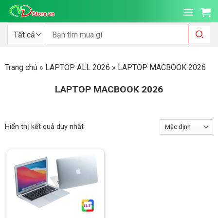
Bỏ
qua
nội
Tìm
kiếm:
dung
Trang chủ
»
LAPTOP ALL 2026
»
LAPTOP MACBOOK 2026
LAPTOP MACBOOK 2026
Hiển thị kết quả duy nhất