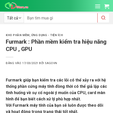
Bỏ
qua
nội
Tìm
kiếm:
dung
KHO PHẦN MỀM
,
ỨNG DỤNG - TIỆN ÍCH
Furmark : Phần mềm kiểm tra hiệu năng
CPU , GPU
ĐĂNG VÀO
17/03/2021
BỞI
SAGOVN
Furmark giúp bạn kiểm tra các lỗi có thể xảy ra với hệ
thống phần cứng máy tính đồng thời có thể giả lập các
tình huống về sự cố ngoài ý muốn của CPU, card màn
hình để bạn biết cách xử lý phù hợp nhất.
Với Furmark máy tính của bạn sẽ luôn được theo dõi
và hoạt động trong trạng thái tốt nhất.