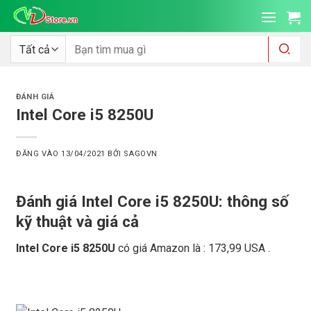
Bỏ
qua
nội
Tìm
kiếm:
dung
ĐÁNH GIÁ
Intel Core i5 8250U
ĐĂNG VÀO
13/04/2021
BỞI
SAGOVN
Đánh giá Intel Core i5 8250U: thông số
kỹ thuật và giá cả
Intel Core i5 8250U
có giá Amazon là : 173,99 USA .