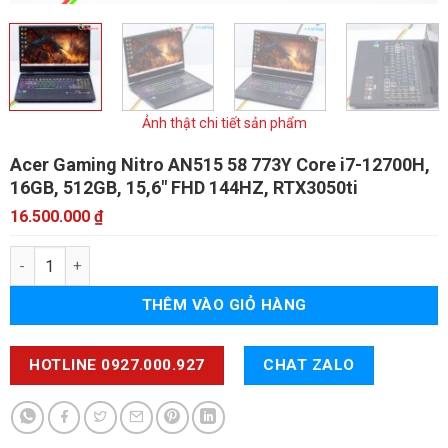
Ảnh thật chi tiết sản phẩm
Acer Gaming Nitro AN515 58 773Y
Core i7-12700H,
16GB, 512GB, 15,6" FHD 144HZ, RTX3050ti
16.500.000
₫
Acer Gaming Nitro AN515 58 773Y số lượng
THÊM VÀO GIỎ HÀNG
HOTLINE 0927.000.927
CHAT ZALO