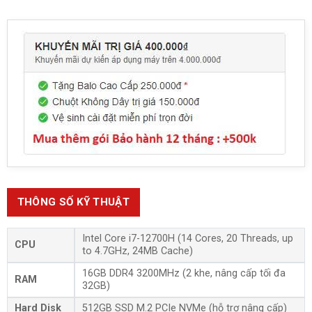
THÔNG SỐ KỸ THUẬT
Intel Core i7-12700H (14 Cores, 20 Threads, up
CPU
to 4.7GHz, 24MB Cache)
16GB DDR4 3200MHz (2 khe, nâng cấp tối đa
RAM
32GB)
Hard Disk
512GB SSD M.2 PCIe NVMe (hỗ trợ nâng cấp)