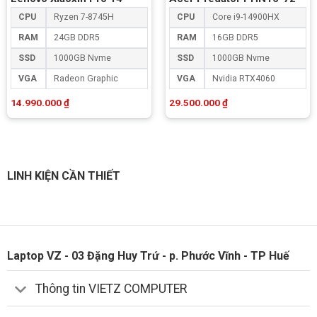
CPU
Ryzen 7-8745H
CPU
Core i9-14900HX
RAM
24GB DDR5
RAM
16GB DDR5
SSD
1000GB Nvme
SSD
1000GB Nvme
VGA
Radeon Graphic
VGA
Nvidia RTX4060
14.990.000
₫
29.500.000
₫
LINH KIỆN CẦN THIẾT
Laptop VZ - 03 Đặng Huy Trứ - p. Phước Vĩnh - TP Huế
Thông tin VIETZ COMPUTER