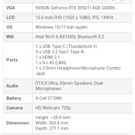
VGA
NVIDIA GeForce RTX 3050TI 4GB GDDR6
LCD
15.6 inch FHD (1920 x 1080), IPS, 144Hz
OS
Windows 10/11 bản quyền
Wifi
Intel Wi-Fi 6 AX1650i, Bluetooth 5.2
1 x USB Type-C (Thunderbolt 4)
3 x USB 3.2 Gen1 Type-A
1 x HDMI 2.1
Ports
1 x RJ-45 (LAN)
1 x 3.5mm Headphone/Microphone Combo
Jack
DTS:X Ultra, Stereo Speakers, Dual
Audio
Microphones
Battery
4-Cell 57.5Wh
Camera
HD Webcam 720p
Height: ~25.9 mm
Dimension
Width: 360.4 mm
Depth: 271.1 mm