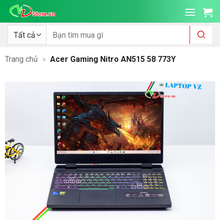
Bỏ
qua
nội
Tìm
kiếm:
dung
Trang chủ
»
Acer Gaming Nitro AN515 58 773Y