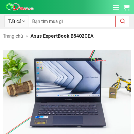
Bỏ
qua
nội
Tìm
kiếm:
dung
Trang chủ
»
Asus ExpertBook B5402CEA