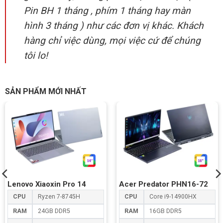
Pin BH 1 tháng , phím 1 tháng hay màn
hình 3 tháng ) như các đơn vị khác. Khách
hàng chỉ việc dùng, mọi việc cứ để chúng
tôi lo!
SẢN PHẨM MỚI NHẤT
Lenovo Xiaoxin Pro 14
Acer Predator PHN16-72
CPU
Ryzen 7-8745H
CPU
Core i9-14900HX
RAM
24GB DDR5
RAM
16GB DDR5