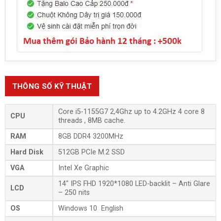
THÔNG SỐ KỸ THUẬT
Core i5-1155G7 2,4Ghz up to 4.2GHz 4 core 8
CPU
threads , 8MB cache.
RAM
8GB DDR4 3200MHz
Hard Disk
512GB PCIe M.2 SSD
VGA
Intel Xe Graphic
14″ IPS FHD 1920*1080 LED-backlit – Anti Glare
LCD
– 250 nits
OS
Windows 10 English