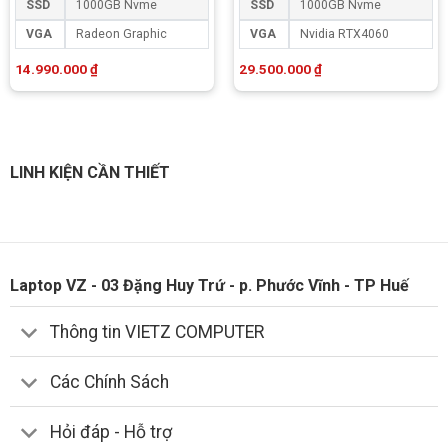
SSD
1000GB Nvme
SSD
1000GB Nvme
VGA
Radeon Graphic
VGA
Nvidia RTX4060
14.990.000
₫
29.500.000
₫
LINH KIỆN CẦN THIẾT
Laptop VZ - 03 Đặng Huy Trứ - p. Phước Vĩnh - TP Huế
Thông tin VIETZ COMPUTER
Các Chính Sách
Hỏi đáp - Hỗ trợ