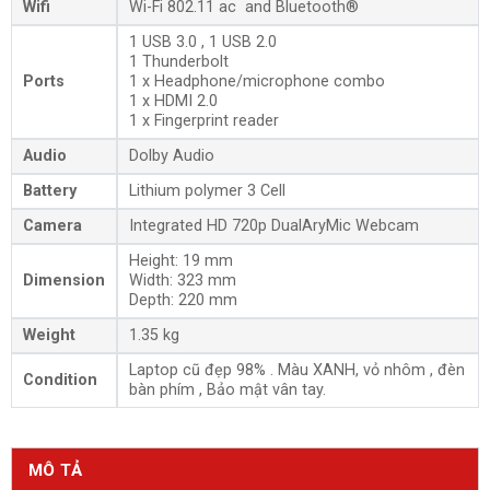
Wifi
Wi-Fi 802.11 ac and Bluetooth®
1 USB 3.0 , 1 USB 2.0
1 Thunderbolt
Ports
1 x Headphone/microphone combo
1 x HDMI 2.0
1 x Fingerprint reader
Audio
Dolby Audio
Battery
Lithium polymer 3 Cell
Camera
Integrated HD 720p DualAryMic Webcam
Height: 19 mm
Dimension
Width: 323 mm
Depth: 220 mm
Weight
1.35 kg
Laptop cũ đẹp 98% . Màu XANH, vỏ nhôm , đèn
Condition
bàn phím , Bảo mật vân tay.
MÔ TẢ