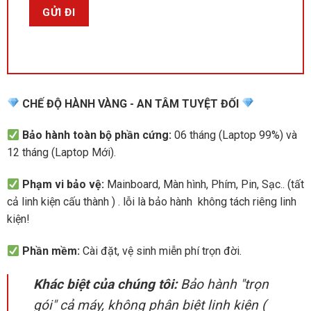
CHẾ ĐỘ HÀNH VÀNG - AN TÂM TUYỆT ĐỐI
Bảo hành toàn bộ phần cứng:
06 tháng (Laptop 99%) và
12 tháng (Laptop Mới).
Phạm vi bảo vệ:
Mainboard, Màn hình, Phím, Pin, Sạc.. (tất
cả linh kiện cấu thành ) . lỗi là bảo hành không tách riêng linh
kiện!
Phần mềm:
Cài đặt, vệ sinh miễn phí trọn đời.
Khác biệt của chúng tôi:
Bảo hành "trọn
gói" cả máy, không phân biệt linh kiện (