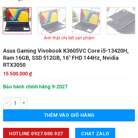
Ảnh thật chi tiết sản phẩm
Asus Gaming Vivobook K3605VC
Core i5-13420H,
Ram 16GB, SSD 512GB, 16" FHD 144Hz, Nvidia
RTX3050
15.500.000
₫
Bảo hành chính hãng 9-2027
Asus Gaming Vivobook K3605VC số lượng
THÊM VÀO GIỎ HÀNG
HOTLINE 0927.000.927
CHAT ZALO