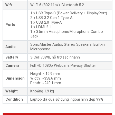
Wifi
Wi-Fi 6 (802.11ax), Bluetooth 5.2
1 x USB Type-C (Power Delivery + DisplayPort)
2 x USB 3.2 Gen 1 Type-A
1 x USB 2.0 Type-A
Ports
1 x HDMI 2.1
1 x 3.5mm Headphone/Microphone Combo
Jack
SonicMaster Audio, Stereo Speakers, Built-in
Audio
Microphone
Battery
3-Cell 70Wh, hỗ trợ sạc nhanh
Camera
Full HD 1080p Webcam, Privacy Shutter
Height: ~19.9 mm
Dimension
Width: ~358.6 mm
Depth: ~249.1 mm
Weight
Khoảng 1.9 kg
Condition
Laptop đã qua sử dụng, ngoại hình đẹp 99%