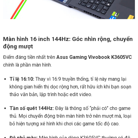
Màn hình 16 inch 144Hz: Góc nhìn rộng, chuyển
động mượt
Điểm đáng tiền nhất trên
Asus Gaming Vivobook K3605VC
chính là phần màn hình.
Tỉ lệ 16:10:
Thay vì 16:9 truyền thống, tỉ lệ này mang lại
không gian hiển thị dọc rộng hơn, rất hữu ích khi bạn soạn
thảo văn bản, lập trình hoặc edit video.
Tần số quét 144Hz:
Đây là thông số “phải có” cho game
thủ. Mọi chuyển động trên màn hình trở nên mượt mà, loại
bỏ hiện tượng xé hình khi chơi các game tốc độ cao.
Độ phủ màu:
Màn hình của dòng K3605VC thường có độ