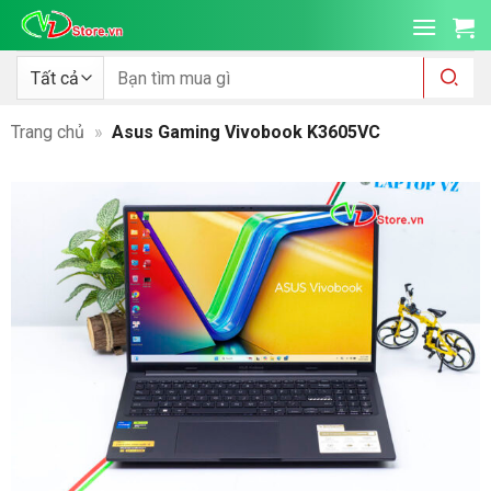
Bỏ
qua
nội
Tìm
kiếm:
dung
Trang chủ
»
Asus Gaming Vivobook K3605VC