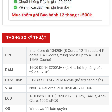
THÔNG SỐ KỸ THUẬT
Intel Core i5-13420H (8 Cores, 12 Threads, 4 P-
CPU
cores + 4 E-cores, xung boost up to 4.6GHz,
12MB Cache)
16GB DDR4 3200MHz (2 khe, hỗ trợ nâng cấp
RAM
tối đa 32GB)
Hard Disk
512GB SSD M.2 PCIe NVMe (hỗ trợ nâng cấp)
VGA
NVIDIA GeForce RTX 3050 4GB GDDR6
16.0 inch FHD+ (1920 x 1200), IPS, 144Hz, Anti-
LCD
Glare, 100% sRGB
OS
Windows 11 bản quyền