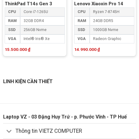
ThinkPad T14s Gen 3
Lenovo Xiaoxin Pro 14
CPU
Core i7-1265U
CPU
Ryzen 7-8745H
RAM
32GB DDR4
RAM
24GB DDR5
SSD
256GB Nvme
SSD
1000GB Nvme
VGA
Intel® Iris® Xe
VGA
Radeon Graphic
15.500.000
₫
14.990.000
₫
LINH KIỆN CẦN THIẾT
Laptop VZ - 03 Đặng Huy Trứ - p. Phước Vĩnh - TP Huế
Thông tin VIETZ COMPUTER