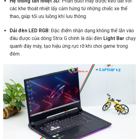
Hệ thống tản nhiệt 3D:
Phần đuôi máy được kéo dài với
các khe thoát nhiệt lấy cảm hứng từ những chiếc xe thể
thao, giúp tối ưu luồng khí lưu thông.
Dải đèn LED RGB:
Đặc điểm nhận dạng không thể lẫn vào
đâu được của dòng Strix G chính là dải đèn
Light Bar
chạy
quanh đáy máy, tạo hiệu ứng rực rỡ khi chơi game trong
đêm.