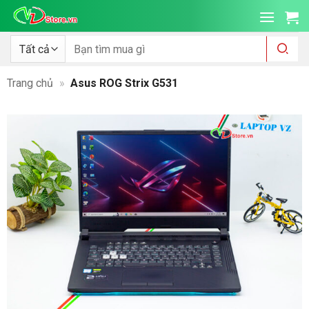
Bỏ
qua
nội
Tìm
kiếm:
dung
Trang chủ
»
Asus ROG Strix G531