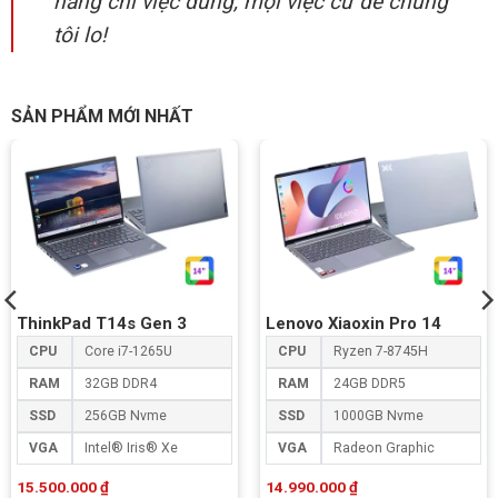
hàng chỉ việc dùng, mọi việc cứ để chúng
tôi lo!
SẢN PHẨM MỚI NHẤT
ThinkPad T14s Gen 3
Lenovo Xiaoxin Pro 14
CPU
Core i7-1265U
CPU
Ryzen 7-8745H
RAM
32GB DDR4
RAM
24GB DDR5
SSD
256GB Nvme
SSD
1000GB Nvme
VGA
Intel® Iris® Xe
VGA
Radeon Graphic
15.500.000
₫
14.990.000
₫