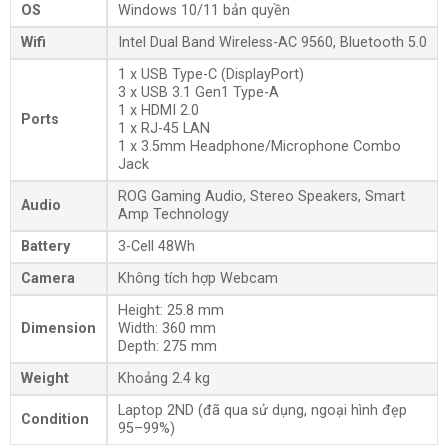
OS
Windows 10/11 bản quyền
Wifi
Intel Dual Band Wireless-AC 9560, Bluetooth 5.0
1 x USB Type-C (DisplayPort)
3 x USB 3.1 Gen1 Type-A
1 x HDMI 2.0
Ports
1 x RJ-45 LAN
1 x 3.5mm Headphone/Microphone Combo
Jack
ROG Gaming Audio, Stereo Speakers, Smart
Audio
Amp Technology
Battery
3-Cell 48Wh
Camera
Không tích hợp Webcam
Height: 25.8 mm
Dimension
Width: 360 mm
Depth: 275 mm
Weight
Khoảng 2.4 kg
Laptop 2ND (đã qua sử dụng, ngoại hình đẹp
Condition
95–99%)