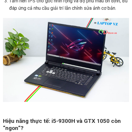
Tấm nền IPS cho góc nhìn rộng và độ phủ màu ổn định, đủ
đáp ứng cả nhu cầu giải trí lẫn chỉnh sửa ảnh cơ bản.
Hiệu năng thực tế: i5-9300H và GTX 1050 còn
“ngon”?