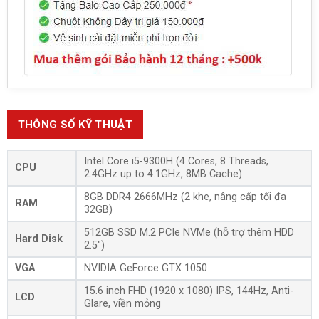
THÔNG SỐ KỸ THUẬT
Intel Core i5-9300H (4 Cores, 8 Threads,
CPU
2.4GHz up to 4.1GHz, 8MB Cache)
8GB DDR4 2666MHz (2 khe, nâng cấp tối đa
RAM
32GB)
512GB SSD M.2 PCIe NVMe (hỗ trợ thêm HDD
Hard Disk
2.5″)
VGA
NVIDIA GeForce GTX 1050
15.6 inch FHD (1920 x 1080) IPS, 144Hz, Anti-
LCD
Glare, viền mỏng