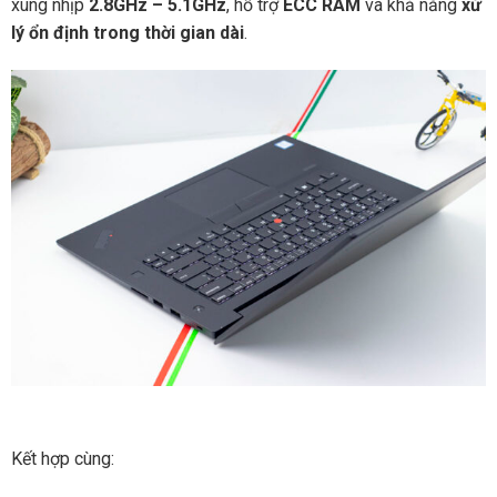
xung nhịp
2.8GHz – 5.1GHz
, hỗ trợ
ECC RAM
và khả năng
xử
lý ổn định trong thời gian dài
.
Kết hợp cùng: