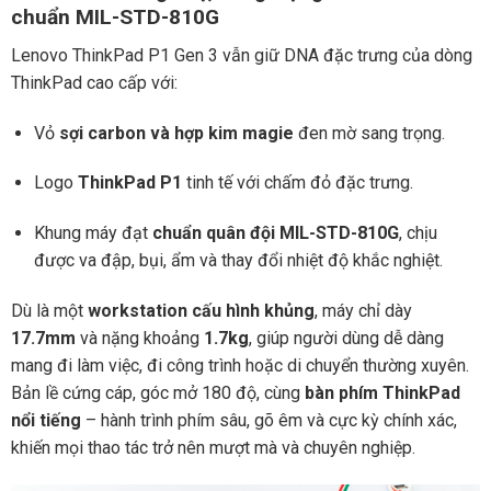
chuẩn MIL-STD-810G
Lenovo ThinkPad P1 Gen 3 vẫn giữ DNA đặc trưng của dòng
ThinkPad cao cấp với:
Vỏ
sợi carbon và hợp kim magie
đen mờ sang trọng.
Logo
ThinkPad P1
tinh tế với chấm đỏ đặc trưng.
Khung máy đạt
chuẩn quân đội MIL-STD-810G
, chịu
được va đập, bụi, ẩm và thay đổi nhiệt độ khắc nghiệt.
Dù là một
workstation cấu hình khủng
, máy chỉ dày
17.7mm
và nặng khoảng
1.7kg
, giúp người dùng dễ dàng
mang đi làm việc, đi công trình hoặc di chuyển thường xuyên.
Bản lề cứng cáp, góc mở 180 độ, cùng
bàn phím ThinkPad
nổi tiếng
– hành trình phím sâu, gõ êm và cực kỳ chính xác,
khiến mọi thao tác trở nên mượt mà và chuyên nghiệp.