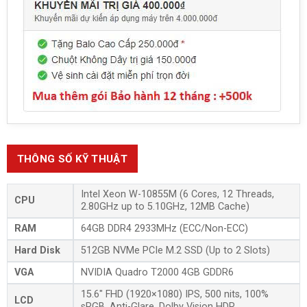
THÔNG SỐ KỸ THUẬT
Intel Xeon W-10855M (6 Cores, 12 Threads,
CPU
2.80GHz up to 5.10GHz, 12MB Cache)
RAM
64GB DDR4 2933MHz (ECC/Non-ECC)
Hard Disk
512GB NVMe PCIe M.2 SSD (Up to 2 Slots)
VGA
NVIDIA Quadro T2000 4GB GDDR6
15.6″ FHD (1920×1080) IPS, 500 nits, 100%
LCD
sRGB, Anti-Glare, Dolby Vision HDR