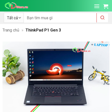
Bỏ
qua
nội
Tìm
kiếm:
dung
Trang chủ
»
ThinkPad P1 Gen 3