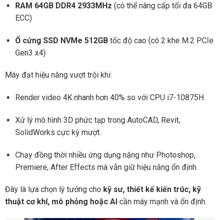
RAM 64GB DDR4 2933MHz
(có thể nâng cấp tối đa 64GB
ECC)
Ổ cứng SSD NVMe 512GB
tốc độ cao (có 2 khe M.2 PCIe
Gen3 x4)
Máy đạt hiệu năng vượt trội khi:
Render video 4K nhanh hơn 40% so với CPU i7-10875H.
Xử lý mô hình 3D phức tạp trong AutoCAD, Revit,
SolidWorks cực kỳ mượt.
Chạy đồng thời nhiều ứng dụng nặng như Photoshop,
Premiere, After Effects mà vẫn giữ hiệu năng ổn định.
Đây là lựa chọn lý tưởng cho
kỹ sư, thiết kế kiến trúc, kỹ
thuật cơ khí, mô phỏng hoặc AI
cần máy mạnh và ổn định.