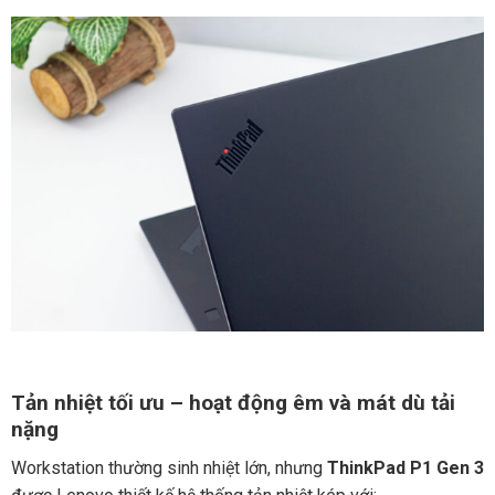
Tản nhiệt tối ưu – hoạt động êm và mát dù tải
nặng
Workstation thường sinh nhiệt lớn, nhưng
ThinkPad P1 Gen 3