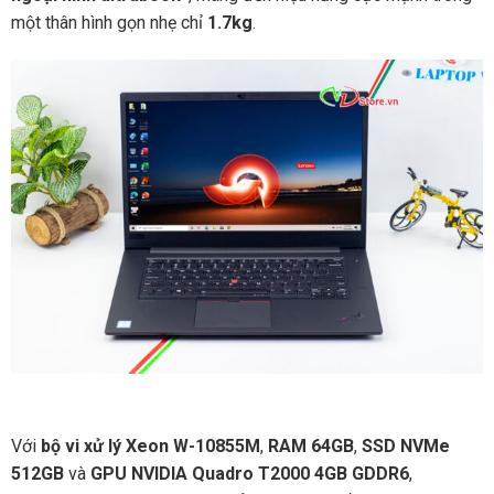
một thân hình gọn nhẹ chỉ
1.7kg
.
Với
bộ vi xử lý Xeon W-10855M
,
RAM 64GB
,
SSD NVMe
512GB
và
GPU NVIDIA Quadro T2000 4GB GDDR6
,