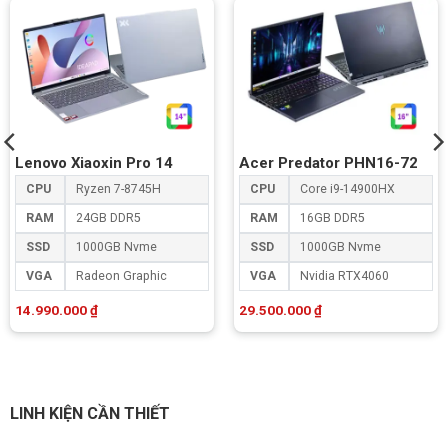
Lenovo Xiaoxin Pro 14
Acer Predator PHN16-72
CPU
Ryzen 7-8745H
CPU
Core i9-14900HX
RAM
24GB DDR5
RAM
16GB DDR5
SSD
1000GB Nvme
SSD
1000GB Nvme
VGA
Radeon Graphic
VGA
Nvidia RTX4060
14.990.000
₫
29.500.000
₫
LINH KIỆN CẦN THIẾT