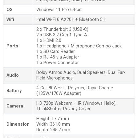
OS
Windows 11 Pro 64-bit
Wifi
Intel Wi-Fi 6 AX201 + Bluetooth 5.1
2 x Thunderbolt 3 (USB-C)
2 x USB 3.2 Gen 1 Type-A
1 x HDMI 2.0
Ports
1 x Headphone / Microphone Combo Jack
1 x SD Card Reader
1 x RJ-45 via Adapter
1 x Power Connector
Dolby Atmos Audio, Dual Speakers, Dual Far-
Audio
Field Microphones
4-Cell 80WHr Li-Polymer, Rapid Charge
Battery
(135W/170W Adapter)
HD 720p Webcam + IR (Windows Hello),
Camera
ThinkShutter Privacy Cover
Height: 17.7 mm
Dimension
Width: 361.8 mm
Depth: 245.7 mm