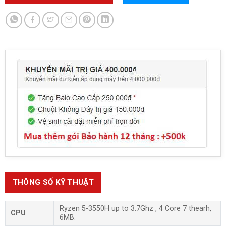
THÔNG SỐ KỸ THUẬT
Ryzen 5-3550H up to 3.7Ghz , 4 Core 7 thearh,
CPU
6MB.