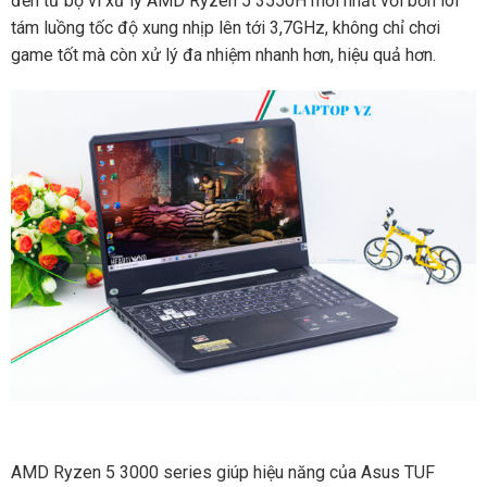
đến từ bộ vi xử lý AMD Ryzen 5 3550H mới nhất với bốn lõi
tám luồng tốc độ xung nhịp lên tới 3,7GHz, không chỉ chơi
game tốt mà còn xử lý đa nhiệm nhanh hơn, hiệu quả hơn.
AMD Ryzen 5 3000 series giúp hiệu năng của Asus TUF