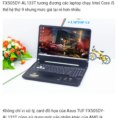
FX505DY-AL133T tương đương các laptop chạy Intel Core i5
thế hệ thứ 9 nhưng mức giá lại rẻ hơn nhiều.
Không chỉ vi xử lý, card đồ họa của Asus TUF FX505DY-
AL133T cũng sử dụng một sản phẩm khác của AMD là