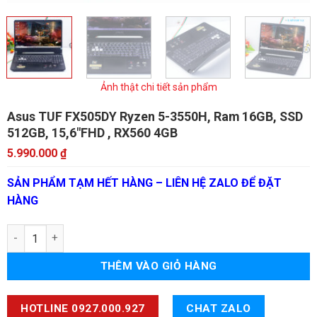
Ảnh thật chi tiết sản phẩm
Asus TUF FX505DY
Ryzen 5-3550H, Ram 16GB, SSD
512GB, 15,6"FHD , RX560 4GB
5.990.000
₫
SẢN PHẨM TẠM HẾT HÀNG – LIÊN HỆ ZALO ĐỂ ĐẶT
HÀNG
Asus TUF FX505DY số lượng
THÊM VÀO GIỎ HÀNG
HOTLINE 0927.000.927
CHAT ZALO