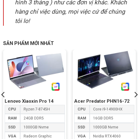
hình 3 tháng ) như các đơn vị khác. Khách
hàng chỉ việc dùng, mọi việc cứ để chúng
tôi lo!
SẢN PHẨM MỚI NHẤT
Lenovo Xiaoxin Pro 14
Acer Predator PHN16-72
CPU
Ryzen 7-8745H
CPU
Core i9-14900HX
RAM
24GB DDR5
RAM
16GB DDR5
SSD
1000GB Nvme
SSD
1000GB Nvme
VGA
Radeon Graphic
VGA
Nvidia RTX4060