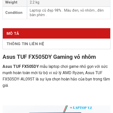
Weight
2.2 kg
Laptop cũ đẹp 98% . Màu đen, vỏ nhôm , đèn
Condition
bàn phím .
MÔ TẢ
THÔNG TIN LIÊN HỆ
Asus TUF FX505DY Gaming vỏ nhôm
Asus TUF FX505DY
mẫu laptop chơi game nhỏ gọn với sức
mạnh hoàn toàn mới từ bộ vi xử lý AMD Ryzen, Asus TUF
FX505DY-AL095T là sự lựa chọn hoàn hảo của bạn trong tầm
giá.