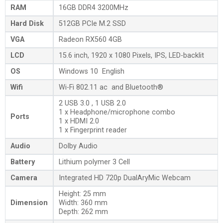
RAM
16GB DDR4 3200MHz
Hard Disk
512GB PCIe M.2 SSD
VGA
Radeon RX560 4GB
LCD
15.6 inch, 1920 x 1080 Pixels, IPS, LED-backlit
OS
Windows 10 English
Wifi
Wi-Fi 802.11 ac and Bluetooth®
2 USB 3.0 , 1 USB 2.0
1 x Headphone/microphone combo
Ports
1 x HDMI 2.0
1 x Fingerprint reader
Audio
Dolby Audio
Battery
Lithium polymer 3 Cell
Camera
Integrated HD 720p DualAryMic Webcam
Height: 25 mm
Dimension
Width: 360 mm
Depth: 262 mm