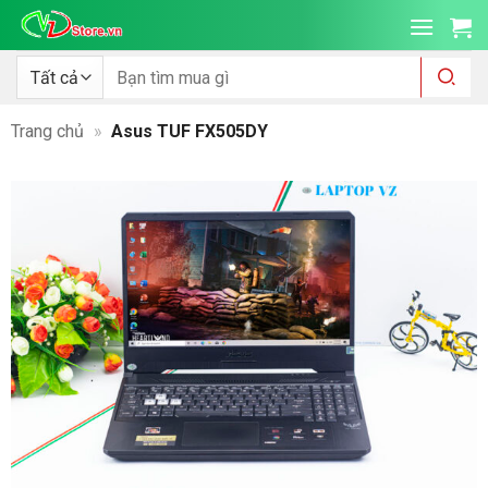
Bỏ
qua
nội
Tìm
kiếm:
dung
Trang chủ
»
Asus TUF FX505DY