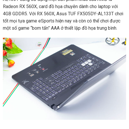
Radeon RX 560X, card đồ họa chuyên dành cho laptop với
4GB GDDR5. Với RX 560X, Asus TUF FX505DY-AL133T chơi
tốt mọi tựa game eSports hiện nay và còn có thể chơi được
một số game “bom tấn” AAA ở thiết lập đồ họa trung bình.