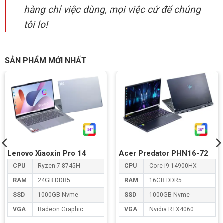
hàng chỉ việc dùng, mọi việc cứ để chúng
tôi lo!
SẢN PHẨM MỚI NHẤT
Lenovo Xiaoxin Pro 14
Acer Predator PHN16-72
CPU
Ryzen 7-8745H
CPU
Core i9-14900HX
RAM
24GB DDR5
RAM
16GB DDR5
SSD
1000GB Nvme
SSD
1000GB Nvme
VGA
Radeon Graphic
VGA
Nvidia RTX4060