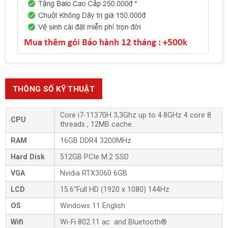
THÔNG SỐ KỸ THUẬT
Core i7-11370H 3,3Ghz up to 4.8GHz 4 core 8
CPU
threads , 12MB cache.
RAM
16GB DDR4 3200MHz
Hard Disk
512GB PCIe M.2 SSD
VGA
Nvidia RTX3060 6GB
LCD
15.6″
Full HD (1920 x 1080)
144Hz
OS
Windows 11 English
Wifi
Wi-Fi 802.11 ac and Bluetooth®