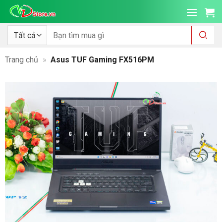
Bỏ
qua
nội
Tìm
kiếm:
dung
Trang chủ
»
Asus TUF Gaming FX516PM