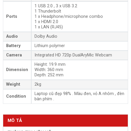
1 USB 2.0 ,
3 x USB 3.2
1 Thunderbolt
Ports
1 x Headphone/microphone combo
1 x HDMI 2.0
1 x
LAN (RJ45)
Audio
Dolby Audio
Battery
Lithium polymer
Camera
Integrated HD 720p DualAryMic Webcam
Height: 19.9 mm
Dimension
Width: 360 mm
Depth: 252 mm
Weight
2kg
Laptop cũ đẹp 98% . Màu đen, vỏ A nhôm , đèn
Condition
bàn phím .
MÔ TẢ