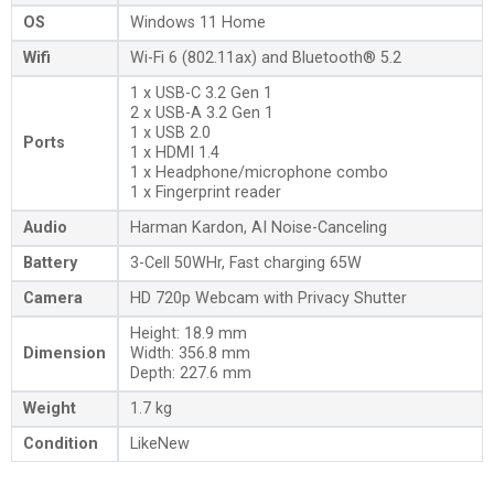
OS
Windows 11 Home
Wifi
Wi-Fi 6 (802.11ax) and Bluetooth® 5.2
1 x USB-C 3.2 Gen 1
2 x USB-A 3.2 Gen 1
1 x USB 2.0
Ports
1 x HDMI 1.4
1 x Headphone/microphone combo
1 x Fingerprint reader
Audio
Harman Kardon, AI Noise-Canceling
Battery
3-Cell 50WHr, Fast charging 65W
Camera
HD 720p Webcam with Privacy Shutter
Height: 18.9 mm
Dimension
Width: 356.8 mm
Depth: 227.6 mm
Weight
1.7 kg
Condition
LikeNew