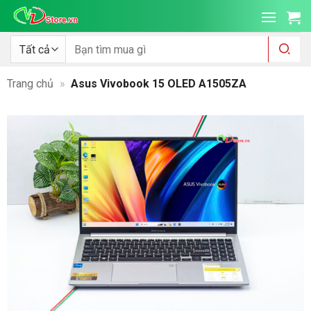
Bỏ
qua
nội
Tìm
kiếm:
dung
Trang chủ
»
Asus Vivobook 15 OLED A1505ZA