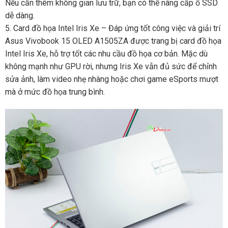
Nếu cần thêm không gian lưu trữ, bạn có thể nâng cấp ổ SSD
dễ dàng.
5. Card đồ họa Intel Iris Xe – Đáp ứng tốt công việc và giải trí
Asus Vivobook 15 OLED A1505ZA được trang bị card đồ họa
Intel Iris Xe, hỗ trợ tốt các nhu cầu đồ họa cơ bản. Mặc dù
không mạnh như GPU rời, nhưng Iris Xe vẫn đủ sức để chỉnh
sửa ảnh, làm video nhẹ nhàng hoặc chơi game eSports mượt
mà ở mức đồ họa trung bình.