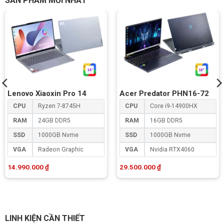
SẢN PHẨM MỚI NHẤT
Lenovo Xiaoxin Pro 14
Acer Predator PHN16-72
CPU
Ryzen 7-8745H
CPU
Core i9-14900HX
RAM
24GB DDR5
RAM
16GB DDR5
SSD
1000GB Nvme
SSD
1000GB Nvme
VGA
Radeon Graphic
VGA
Nvidia RTX4060
14.990.000
₫
29.500.000
₫
LINH KIỆN CẦN THIẾT