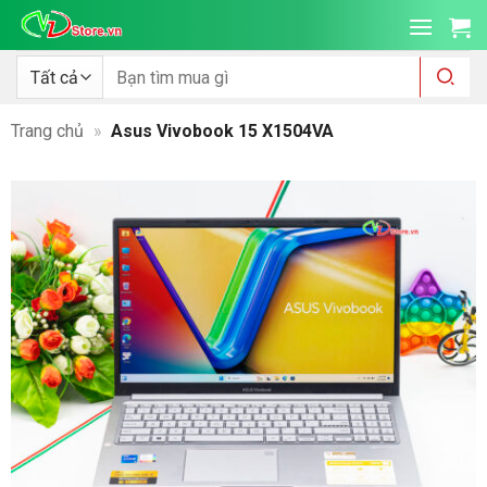
Bỏ
qua
nội
Tìm
kiếm:
dung
Trang chủ
»
Asus Vivobook 15 X1504VA