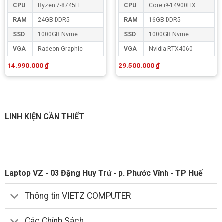
CPU
Ryzen 7-8745H
CPU
Core i9-14900HX
RAM
24GB DDR5
RAM
16GB DDR5
SSD
1000GB Nvme
SSD
1000GB Nvme
VGA
Radeon Graphic
VGA
Nvidia RTX4060
14.990.000
₫
29.500.000
₫
LINH KIỆN CẦN THIẾT
Laptop VZ - 03 Đặng Huy Trứ - p. Phước Vĩnh - TP Huế
Thông tin VIETZ COMPUTER
Các Chính Sách