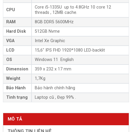
Core i5-1335U up to 4.8GHz 10 core 12
CPU
threads , 12MB cache.
RAM
8GB DDR5 5600MHz
Hard Disk
512GB Nvme
VGA
Intel Xe Graphic
LCD
15,6″ IPS FHD 1920*1080 LED-backlit
OS
Windows 11 English
Dimension
359 x 232 x 17 mm
Weight
1,7Kg
Bảo Hành
Bảo hành chính hãng
Tình trạng
Laptop cũ , Đẹp 99% .
MÔ TẢ
THÔNG TIN LIÊN HỆ