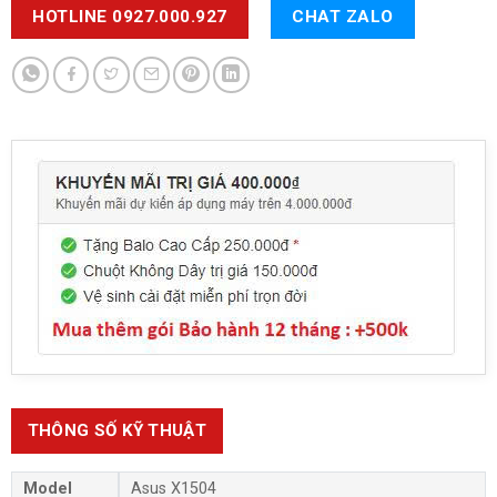
HOTLINE 0927.000.927
CHAT ZALO
THÔNG SỐ KỸ THUẬT
Model
Asus X1504