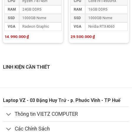
CPU
Ryzen 7-8745H
CPU
Core i9-14900HX
RAM
24GB DDR5
RAM
16GB DDR5
SSD
1000GB Nvme
SSD
1000GB Nvme
VGA
Radeon Graphic
VGA
Nvidia RTX4060
14.990.000
₫
29.500.000
₫
LINH KIỆN CẦN THIẾT
Laptop VZ - 03 Đặng Huy Trứ - p. Phước Vĩnh - TP Huế
Thông tin VIETZ COMPUTER
Các Chính Sách