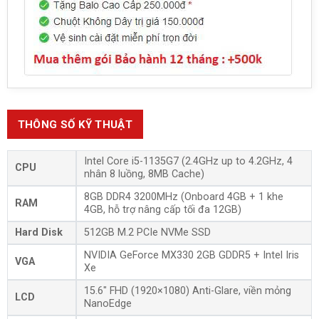
THÔNG SỐ KỸ THUẬT
Intel Core i5-1135G7 (2.4GHz up to 4.2GHz, 4
CPU
nhân 8 luồng, 8MB Cache)
8GB DDR4 3200MHz (Onboard 4GB + 1 khe
RAM
4GB, hỗ trợ nâng cấp tối đa 12GB)
Hard Disk
512GB M.2 PCIe NVMe SSD
NVIDIA GeForce MX330 2GB GDDR5 + Intel Iris
VGA
Xe
15.6″ FHD (1920×1080) Anti-Glare, viền mỏng
LCD
NanoEdge