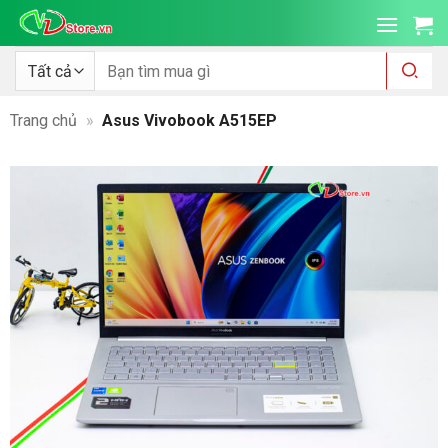
Bỏ
qua
nội
Tìm
kiếm:
dung
Trang chủ
»
Asus Vivobook A515EP