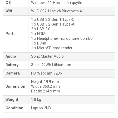
OS
Windows 11 Home bản quyền
Wifi
Wi-Fi 802.11ac và Bluetooth 4.1
1 x USB 3.2 Gen 1 Type-C
1 x USB 3.2 Gen 1 Type-A
2 x USB 2.0
Ports
1 x HDMI
1 x Headphone/microphone combo
1 x DC-in
1 x MicroSD card reader
Audio
SonicMaster Audio
Battery
3-cell 42Wh Lithium-ion
Camera
HD Webcam 720p
Height: 19.9 mm
Dimension
Width: 360.2 mm
Depth: 234.9 mm
Weight
1.8 kg
Condition
Laptop 2ND