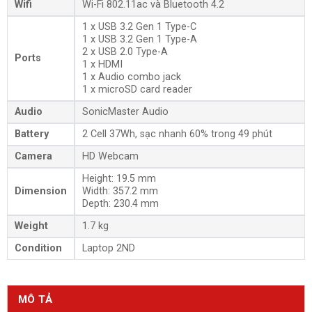
Wifi
Wi-Fi 802.11ac và Bluetooth 4.2
1 x USB 3.2 Gen 1 Type-C
1 x USB 3.2 Gen 1 Type-A
2 x USB 2.0 Type-A
Ports
1 x HDMI
1 x Audio combo jack
1 x microSD card reader
Audio
SonicMaster Audio
Battery
2 Cell 37Wh, sạc nhanh 60% trong 49 phút
Camera
HD Webcam
Height: 19.5 mm
Dimension
Width: 357.2 mm
Depth: 230.4 mm
Weight
1.7 kg
Condition
Laptop 2ND
MÔ TẢ