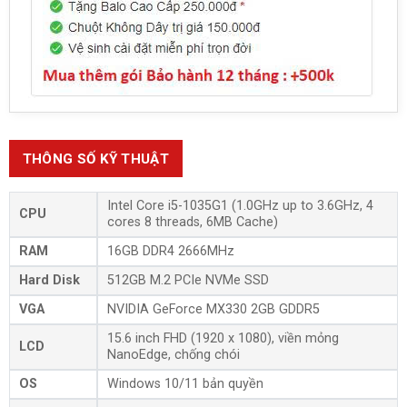
THÔNG SỐ KỸ THUẬT
Intel Core i5-1035G1 (1.0GHz up to 3.6GHz, 4
CPU
cores 8 threads, 6MB Cache)
RAM
16GB DDR4 2666MHz
Hard Disk
512GB M.2 PCIe NVMe SSD
VGA
NVIDIA GeForce MX330 2GB GDDR5
15.6 inch FHD (1920 x 1080), viền mỏng
LCD
NanoEdge, chống chói
OS
Windows 10/11 bản quyền