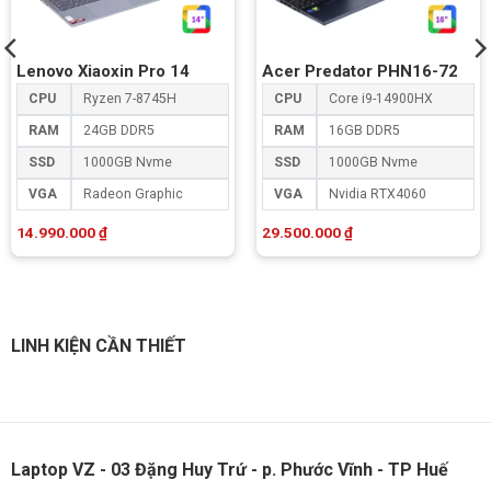
Lenovo Xiaoxin Pro 14
Acer Predator PHN16-72
CPU
Ryzen 7-8745H
CPU
Core i9-14900HX
RAM
24GB DDR5
RAM
16GB DDR5
SSD
1000GB Nvme
SSD
1000GB Nvme
VGA
Radeon Graphic
VGA
Nvidia RTX4060
14.990.000
₫
29.500.000
₫
LINH KIỆN CẦN THIẾT
Laptop VZ - 03 Đặng Huy Trứ - p. Phước Vĩnh - TP Huế