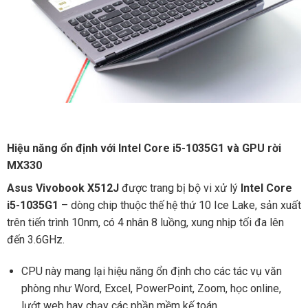
Hiệu năng ổn định với Intel Core i5-1035G1 và GPU rời
MX330
Asus Vivobook X512J
được trang bị bộ vi xử lý
Intel Core
i5-1035G1
– dòng chip thuộc thế hệ thứ 10 Ice Lake, sản xuất
trên tiến trình 10nm, có 4 nhân 8 luồng, xung nhịp tối đa lên
đến 3.6GHz.
CPU này mang lại hiệu năng ổn định cho các tác vụ văn
phòng như Word, Excel, PowerPoint, Zoom, học online,
lướt web hay chạy các phần mềm kế toán.