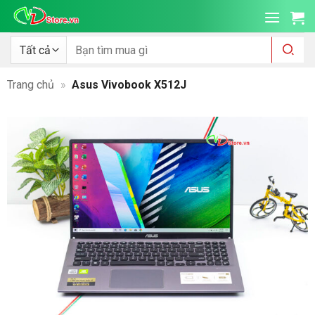
Bỏ
qua
nội
Tìm
kiếm:
dung
Trang chủ
»
Asus Vivobook X512J