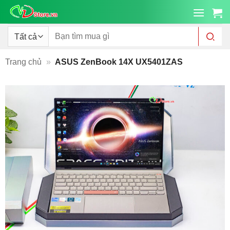
Bỏ
qua
nội
Tìm
kiếm:
dung
Trang chủ
»
ASUS ZenBook 14X UX5401ZAS