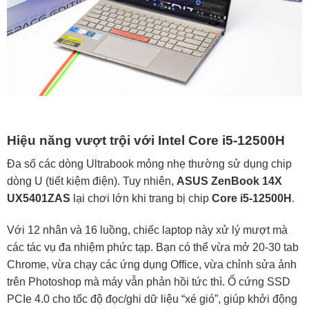
Hiệu năng vượt trội với Intel Core i5-12500H
Đa số các dòng Ultrabook mỏng nhẹ thường sử dụng chip
dòng U (tiết kiệm điện). Tuy nhiên,
ASUS ZenBook 14X
UX5401ZAS
lại chơi lớn khi trang bị chip
Core i5-12500H
.
Với 12 nhân và 16 luồng, chiếc laptop này xử lý mượt mà
các tác vụ đa nhiệm phức tạp. Bạn có thể vừa mở 20-30 tab
Chrome, vừa chạy các ứng dụng Office, vừa chỉnh sửa ảnh
trên Photoshop mà máy vẫn phản hồi tức thì. Ổ cứng SSD
PCIe 4.0 cho tốc độ đọc/ghi dữ liệu “xé gió”, giúp khởi động