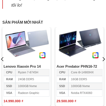
tôi lo!
SẢN PHẨM MỚI NHẤT
Lenovo Xiaoxin Pro 14
Acer Predator PHN16-72
CPU
Ryzen 7-8745H
CPU
Core i9-14900HX
RAM
24GB DDR5
RAM
16GB DDR5
SSD
1000GB Nvme
SSD
1000GB Nvme
VGA
Radeon Graphic
VGA
Nvidia RTX4060
14.990.000
₫
29.500.000
₫