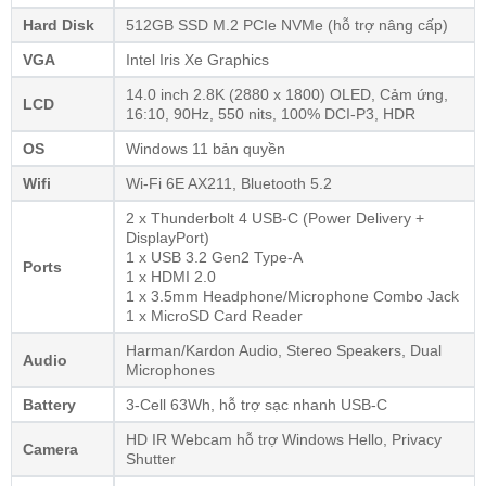
Hard Disk
512GB SSD M.2 PCIe NVMe (hỗ trợ nâng cấp)
VGA
Intel Iris Xe Graphics
14.0 inch 2.8K (2880 x 1800) OLED, Cảm ứng,
LCD
16:10, 90Hz, 550 nits, 100% DCI-P3, HDR
OS
Windows 11 bản quyền
Wifi
Wi-Fi 6E AX211, Bluetooth 5.2
2 x Thunderbolt 4 USB-C (Power Delivery +
DisplayPort)
1 x USB 3.2 Gen2 Type-A
Ports
1 x HDMI 2.0
1 x 3.5mm Headphone/Microphone Combo Jack
1 x MicroSD Card Reader
Harman/Kardon Audio, Stereo Speakers, Dual
Audio
Microphones
Battery
3-Cell 63Wh, hỗ trợ sạc nhanh USB-C
HD IR Webcam hỗ trợ Windows Hello, Privacy
Camera
Shutter