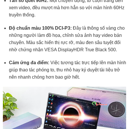
Tần số quét 90Hz:
Mọi chuyển động, từ cuộn trang đến
xem video, đều mượt mà hơn hẳn so với màn hình 60Hz
truyền thống.
Độ chuẩn màu 100% DCI-P3:
Đây là thông số vàng cho
những người làm đồ họa, chỉnh sửa ảnh hay video bán
chuyên. Màu sắc hiển thị rực rỡ, màu đen sâu tuyệt đối
nhờ chứng nhận VESA DisplayHDR True Black 500.
Cảm ứng đa điểm:
Việc tương tác trực tiếp lên màn hình
giúp thao tác phóng to, thu nhỏ hay ký duyệt tài liệu trở
nên nhanh chóng hơn bao giờ hết.