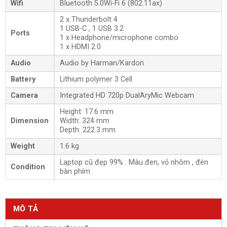
Wifi
Bluetooth 5.0Wi-Fi 6 (802.11ax)
2 x Thunderbolt 4
1 USB-C , 1 USB 3.2
Ports
1 x Headphone/microphone combo
1 x HDMI 2.0
Audio
Audio by Harman/Kardon
Battery
Lithium polymer 3 Cell
Camera
Integrated HD 720p DualAryMic Webcam
Height: 17.6 mm
Dimension
Width: 324 mm
Depth: 222.3 mm
Weight
1.6 kg
Laptop cũ đẹp 99% . Màu đen, vỏ nhôm , đèn
Condition
bàn phím .
MÔ TẢ