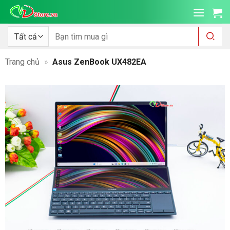
Bỏ
qua
nội
Tìm
kiếm:
dung
Trang chủ
»
Asus ZenBook UX482EA