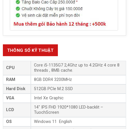
THÔNG SỐ KỸ THUẬT
Core i5-1135G7 2,4Ghz up to 4.2GHz 4 core 8
CPU
threads , 8MB cache.
RAM
8GB DDR4 3200MHz
Hard Disk
512GB PCIe M.2 SSD
VGA
Intel Xe Graphic
14″ IPS FHD 1920*1080 LED-backlit –
LCD
TuochScreen
OS
Windows 11 English