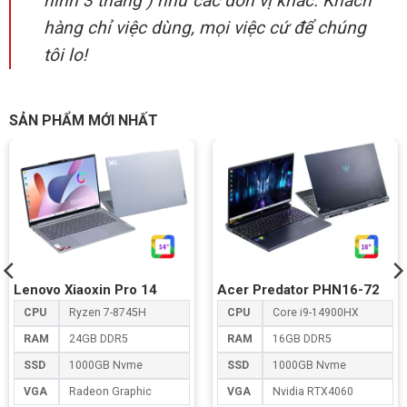
hình 3 tháng ) như các đơn vị khác. Khách
hàng chỉ việc dùng, mọi việc cứ để chúng
tôi lo!
SẢN PHẨM MỚI NHẤT
Lenovo Xiaoxin Pro 14
Acer Predator PHN16-72
CPU
Ryzen 7-8745H
CPU
Core i9-14900HX
RAM
24GB DDR5
RAM
16GB DDR5
SSD
1000GB Nvme
SSD
1000GB Nvme
VGA
Radeon Graphic
VGA
Nvidia RTX4060