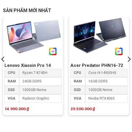
SẢN PHẨM MỚI NHẤT
Lenovo Xiaoxin Pro 14
Acer Predator PHN16-72
CPU
Ryzen 7-8745H
CPU
Core i9-14900HX
RAM
24GB DDR5
RAM
16GB DDR5
SSD
1000GB Nvme
SSD
1000GB Nvme
VGA
Radeon Graphic
VGA
Nvidia RTX4060
14.990.000
₫
29.500.000
₫