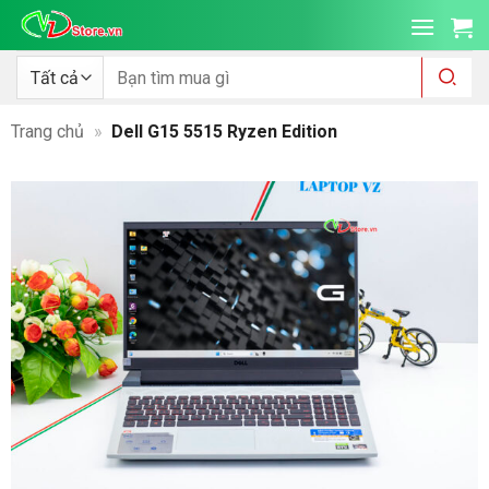
Bỏ
qua
nội
Tìm
kiếm:
dung
Trang chủ
»
Dell G15 5515 Ryzen Edition