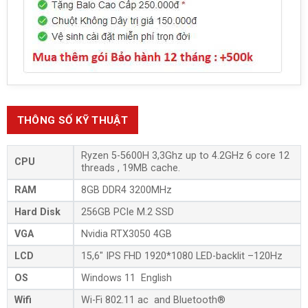
THÔNG SỐ KỸ THUẬT
Ryzen 5-5600H 3,3Ghz up to 4.2GHz 6 core 12
CPU
threads , 19MB cache.
RAM
8GB DDR4 3200MHz
Hard Disk
256GB PCIe M.2 SSD
VGA
Nvidia RTX3050 4GB
LCD
15,6″ IPS FHD 1920*1080 LED-backlit –120Hz
OS
Windows 11 English
Wifi
Wi-Fi 802.11 ac and Bluetooth®