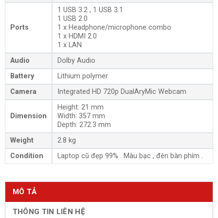
1 USB 3.2 , 1 USB 3.1
1 USB 2.0
Ports
1 x Headphone/microphone combo
1 x HDMI 2.0
1 x LAN
Audio
Dolby Audio
Battery
Lithium polymer
Camera
Integrated HD 720p DualAryMic Webcam
Height: 21 mm
Dimension
Width: 357 mm
Depth: 272.3 mm
Weight
2.8 kg
Condition
Laptop cũ đẹp 99% . Màu bạc , đèn bàn phím .
MÔ TẢ
THÔNG TIN LIÊN HỆ