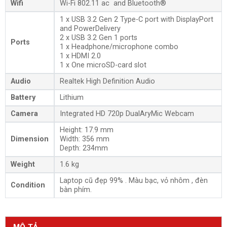
Wifi
Wi-Fi 802.11 ac and Bluetooth®
1 x USB 3.2 Gen 2 Type-C port with DisplayPort
and PowerDelivery
2 x USB 3.2 Gen 1 ports
Ports
1 x Headphone/microphone combo
1 x HDMI 2.0
1 x One microSD-card slot
Audio
Realtek High Definition Audio
Battery
Lithium
Camera
Integrated HD 720p DualAryMic Webcam
Height: 17.9 mm
Dimension
Width: 356 mm
Depth: 234mm
Weight
1.6 kg
Laptop cũ đẹp 99% . Màu bạc, vỏ nhôm , đèn
Condition
bàn phím.