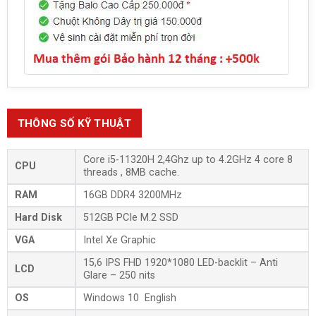
THÔNG SỐ KỸ THUẬT
Core i5-11320H 2,4Ghz up to 4.2GHz 4 core 8
CPU
threads , 8MB cache.
RAM
16GB DDR4 3200MHz
Hard Disk
512GB PCIe M.2 SSD
VGA
Intel Xe Graphic
15,6 IPS FHD 1920*1080 LED-backlit – Anti
LCD
Glare – 250 nits
OS
Windows 10 English