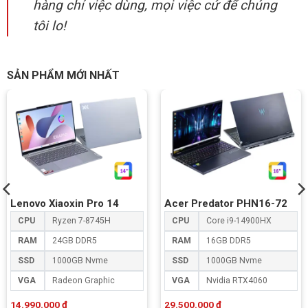
hàng chỉ việc dùng, mọi việc cứ để chúng
tôi lo!
SẢN PHẨM MỚI NHẤT
Lenovo Xiaoxin Pro 14
Acer Predator PHN16-72
CPU
Ryzen 7-8745H
CPU
Core i9-14900HX
RAM
24GB DDR5
RAM
16GB DDR5
SSD
1000GB Nvme
SSD
1000GB Nvme
VGA
Radeon Graphic
VGA
Nvidia RTX4060
14.990.000
₫
29.500.000
₫