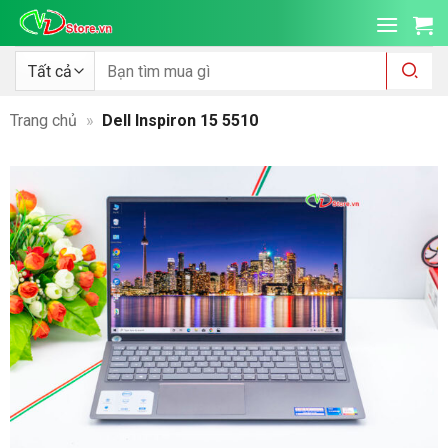
Bỏ
qua
nội
Tìm
kiếm:
dung
Trang chủ
»
Dell Inspiron 15 5510