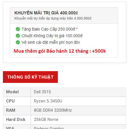
THÔNG SỐ KỸ THUẬT
Model
Dell 3515
CPU
Ryzen 5-3450U
RAM
8GB DDR4 3200MHz
Hard Disk
256GB Nvme
VGA
Radeon Graphic