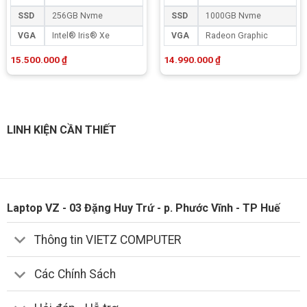
SSD
256GB Nvme
SSD
1000GB Nvme
VGA
Intel® Iris® Xe
VGA
Radeon Graphic
15.500.000
₫
14.990.000
₫
LINH KIỆN CẦN THIẾT
Laptop VZ - 03 Đặng Huy Trứ - p. Phước Vĩnh - TP Huế
Thông tin VIETZ COMPUTER
Các Chính Sách