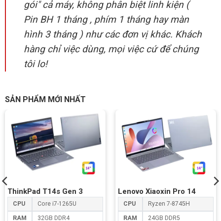
gói" cả máy, không phân biệt linh kiện (
Pin BH 1 tháng , phím 1 tháng hay màn
hình 3 tháng ) như các đơn vị khác. Khách
hàng chỉ việc dùng, mọi việc cứ để chúng
tôi lo!
SẢN PHẨM MỚI NHẤT
ThinkPad T14s Gen 3
Lenovo Xiaoxin Pro 14
CPU
Core i7-1265U
CPU
Ryzen 7-8745H
RAM
32GB DDR4
RAM
24GB DDR5